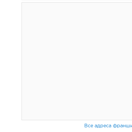
62
Франшиза кафе: рейтинг лучших франшиз общепит
Все адреса франш