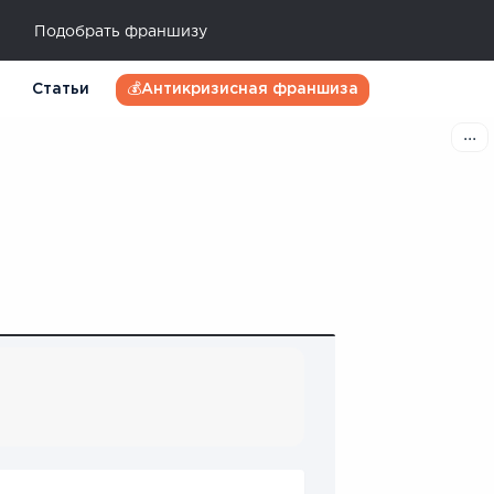
Подобрать франшизу
Статьи
💰Антикризисная франшиза