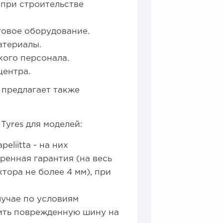
 при строительстве
говое оборудование.
атериалы.
кого персонала.
центра.
 предлагает также
Tyres для моделей:
eliitta - на них
енная гарантия (на весь
тора не более 4 мм), при
лучае по условиям
ить поврежденную шину на