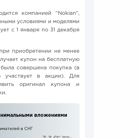
дится компанией “Nokian”,
ичными условиями и моделями
ет с 1 января по 31 декабря
 при приобретении не менее
олучает купон на бесплатную
е была совершена покупка (в
 участвует в акции). Для
явить оригинал купона и
ки.
 минимальными вложениями
нимателей в СНГ