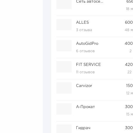
Сеть автосервисов REAKTOR
656
18 
ALLES
600
3 отзыва
48 
AutoGidPro
400
6 отзывов
2
FIT SERVICE
420
11 отзывов
22
Carvizor
150
12 
А-Прокат
300
15 
Гидрач
300