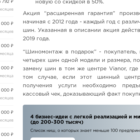
новую со скидкой в 50%.
 792 ₽
месяцев
Акция “расширенная гарантия” произво
начиная с 2012 года - каждый год с разл
 000 ₽
шин. Указанная в описании акция действу
месяцев
2019 года.
 000 ₽
“Шиномонтаж в подарок” - покупатель,
 месяца
четырех шин одной модели и размера, п
 000 ₽
замену шин в том же центре Vianor, гд
 месяца
том случае, если этот шинный центр
получения услуги необходимо предъ
 000 ₽
кассовый чек, доказывающий факт покуп
месяцев
 000 ₽
4 бизнес-идеи с легкой реализацией и
месяцев
(до 200-300 тысяч)
Список ниш, о которых знает меньше 100 предпри
 000 ₽