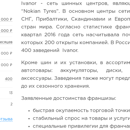
Ivanor - сеть шинных центров, явля
“Nokian Tyres”. В основном центры сет
СНГ, Прибалтики, Скандинавии и Евро
 000 ₽
стран мира. Согласно статистике фран
 000 ₽
квартал 2016 года сеть насчитывала по
которых 200 открыты компанией. В Рос
месяцев
400 заведений Ivanor.
 000 ₽
Кроме шин и их установки, в ассортим
 000 ₽
автотовары: аккумуляторы, диски, 
аксессуары. Заведения также могут пред
400
до их сезонного хранения.
13
Заявленные достоинства франшизы:
2
быстрая окупаемость торговой точки
стабильный спрос на товары и услуги
отзыва
специальные привилегии для франча