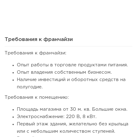
58
0
0
Франшиза кафе: рейтинг лучших франшиз общепита для
открытия заведения
Требования к франчайзи
Требования к франчайзи:
Опыт работы в торговле продуктами питания.
Опыт владения собственным бизнесом.
Наличие инвестиций и оборотных средств на
полугодие.
Требования к помещению:
Площадь магазина от 30 м. кв. Большие окна.
67
0
0
Электроснабжение: 220 В, 8 кВт.
Coffee Way приступил к масштабированию собственной
Первый этаж здания, желательно без крыльца
модели производства...
или с небольшим количеством ступеней.