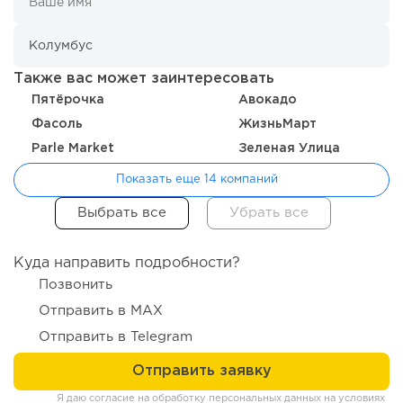
Также вас может заинтересовать
Пятёрочка
Авокадо
114
0
0
Фасоль
ЖизньМарт
Parle Market
Зеленая Улица
Отзыв SSL-сертификатов у банков: как это влияет на
российский...
Показать еще 14 компаний
Куда направить подробности?
Позвонить
Отправить в MAX
Отправить в Telegram
Я даю согласие на обработку персональных данных на условиях