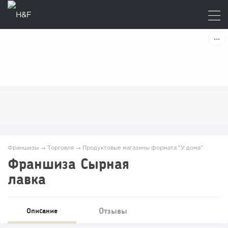
Франшизы
→
Торговля
→
Продуктовые магазины формата "У дома"
Франшиза Сырная
лавка
Отзывы
Описание