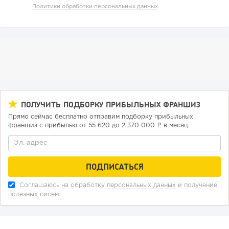
135
9
2
Политики обработки персональных данных
.
«Прибыль 20 млн в год, а я ездил на метро»: куда в
интернет-магазине...
ПОЛУЧИТЬ ПОДБОРКУ ПРИБЫЛЬНЫХ ФРАНШИЗ
Прямо сейчас бесплатно отправим подборку прибыльных
франшиз с прибылью от 55 620 до 2 370 000 ₽ в месяц.
74
0
0
Соглашаюсь на обработку
персональных данных
и получение
полезных писем.
Конференции августа 2026: лучшие мероприятия месяца
для бизнеса,...