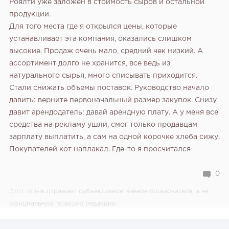
Роялти уже заложен в стоимость сыров и остальной
продукции.
Для того места где я открылся цены, которые
устанавливает эта компания, оказались слишком
высокие. Продаж очень мало, средний чек низкий. А
ассортимент долго не хранится, все ведь из
натурального сырья, много списывать приходится.
Стали снижать объемы поставок. Руководство начало
давить: верните первоначальный размер закупок. Снизу
давит арендодатель: давай арендную плату. А у меня все
средства на рекламу ушли, смог только продавцам
зарплату выплатить, а сам на одной корочке хлеба сижу.
Покупателей кот наплакал. Где-то я просчитался
0
Этот отзыв отражает субъективное мнение пользователя, а не
официальную позицию редакции.