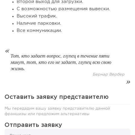
Второй выход для загрузки.
С возможностью размещения вывески.
Высокий трафик.
Наличие парковки.
Все коммуникации.
Тот, кто задает вопрос, глупец в течение пяти
минут, тот, кто его не задает, глупец всю свою
жизнь.
63
0
0
Бернар Вербер
От стартапа за 30 тысяч рублей до бизнеса стоимостью
миллиарды:...
Оставить заявку представителю
Мы передадим вашу заявку представителю данной
франшизы или предложим альтернативы
Отправить заявку