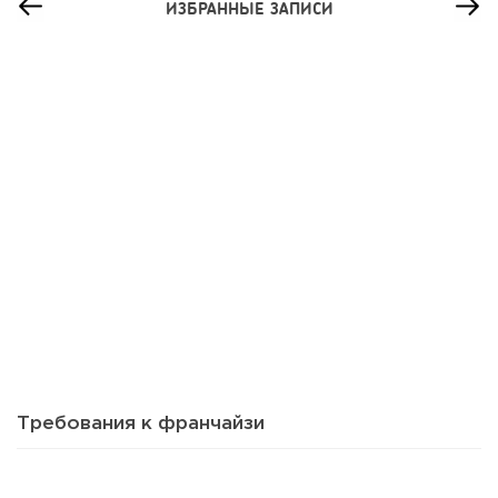
ИЗБРАННЫЕ ЗАПИСИ
26
0
0
Сколько приносит маленькая кофейня в Екатеринбурге в
2026 году:...
Требования к франчайзи