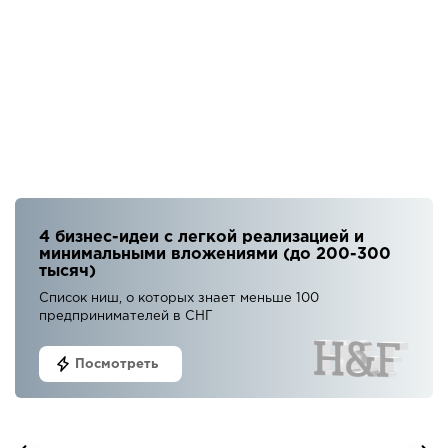
4 бизнес-идеи с легкой реализацией и
минимальными вложениями (до 200-300
тысяч)
Список ниш, о которых знает меньше 100
предпринимателей в СНГ
Посмотреть