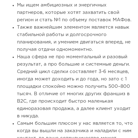
Мы ищем амбициозных и энергичных
партнеров, которые хотят захватить свой
регион и стать №1 по объему поставок МАФов.
Также важнейшим элементом является навык
стабильной работы и долгосрочного
планирования, и умением двигаться вперед, не
получая отдачи одномоментно.
83
0
0
Наша сфера не про моментальный и разовый
Франшиза кафе: рейтинг лучших франшиз общепита для
результат, а про большие и системные деньги.
открытия заведения
Средний цикл сделки составляет 3-6 месяцев,
иногда может доходить и до года, но зато с 1
площадки спокойно можно получить 500–800
тысяч. В отличие от многих других франшиз в
B2С, где происходит быстро маленькая
единоразовая продажа, а далее клиент уходит
в никуда.
Самым большим плюсом у нас является то, что
когда вы вышли на заказчика и наладили с ним