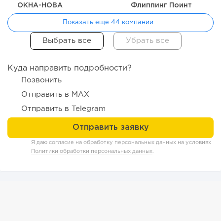
ОКНА-НОВА
Флиппинг Поинт
Показать еще 44 компании
Куда направить подробности?
150
11
2
Позвонить
«Прибыль 20 млн в год, а я ездил на метро»: куда в
Отправить в MAX
интернет-магазине...
Отправить в Telegram
Я даю согласие на обработку персональных данных на условиях
Политики обработки персональных данных
.