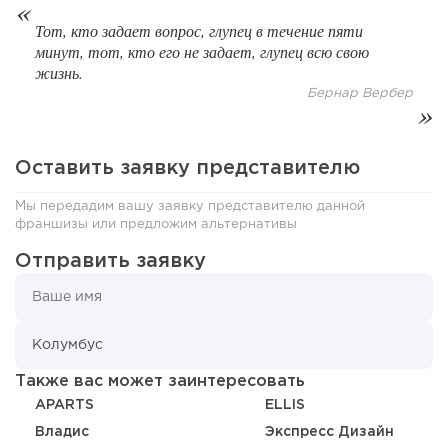
Тот, кто задает вопрос, глупец в течение пяти
минут, тот, кто его не задает, глупец всю свою
жизнь.
Бернар Вербер
Оставить заявку представителю
Мы передадим вашу заявку представителю данной
франшизы или предложим альтернативы
Отправить заявку
130
9
2
Отзыв SSL-сертификатов у банков: как это влияет на
российский...
Также вас может заинтересовать
APARTS
ELLIS
Владис
Экспресс Дизайн