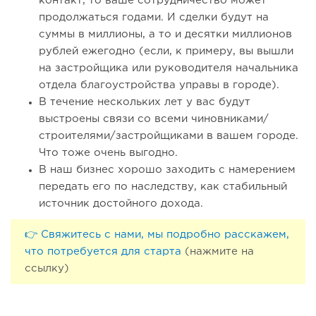
контакт, то ваше сотрудничество может
продолжаться годами. И сделки будут на
98
суммы в миллионы, а то и десятки миллионов
0
0
рублей ежегодно (если, к примеру, вы вышли
Coffee Way приступил к масштабированию собственной
на застройщика или руководителя начальника
модели производства...
отдела благоустройства управы в городе).
В течение нескольких лет у вас будут
выстроены связи со всеми чиновниками/
строителями/застройщиками в вашем городе.
Что тоже очень выгодно.
В наш бизнес хорошо заходить с намерением
передать его по наследству, как стабильный
источник достойного дохода.
👉 Свяжитесь с нами, мы подробно расскажем,
что потребуется для старта
(нажмите на
86
0
0
ссылку)
От стартапа за 30 тысяч рублей до бизнеса стоимостью
миллиарды:...