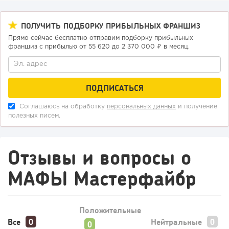
98
0
0
ПОЛУЧИТЬ ПОДБОРКУ ПРИБЫЛЬНЫХ ФРАНШИЗ
Конференции августа 2026: лучшие мероприятия месяца
Прямо сейчас бесплатно отправим подборку прибыльных
для бизнеса,...
франшиз с прибылью от 55 620 до 2 370 000 ₽ в месяц.
Соглашаюсь на обработку
персональных данных
и получение
полезных писем.
Отзывы и вопросы о
МАФЫ Мастерфайбр
Положительные
Все
Нейтральные