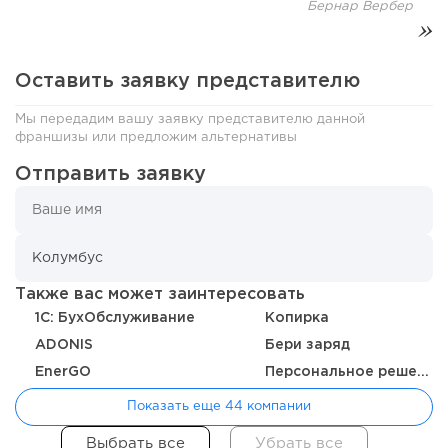
Бернар Вербер
Отзыв SSL-сертификатов у банков: как это влияет на
российский...
Оставить заявку представителю
Мы передадим вашу заявку представителю данной
франшизы или предложим альтернативы
Отправить заявку
Также вас может заинтересовать
150
11
2
1C: БухОбслуживание
Копирка
«Прибыль 20 млн в год, а я ездил на метро»: куда в
ADONIS
Бери заряд
интернет-магазине...
EnerGO
Персональное решение
Показать еще 44 компании