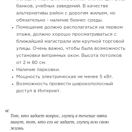
банков, учебных заведений. В качестве
альтернативы район с дорогим жильем, но
обязательно - наличие бизнес среды.
86
0
0
Помещение должно располагаться на первом
этаже, должно хорошо просматриваться с
От стартапа за 30 тысяч рублей до бизнеса стоимостью
ближайшей магистрали или крупной торговой
миллиарды:...
улицы. Очень важно, чтобы была возможность
установки витринных окон. Высота потолков
от 2 м 80 см.
Наличие парковки.
Мощность электрическая не менее 5 кВт.
Возможность провести широкополосный
доступ в Интернет.
Тот, кто задает вопрос, глупец в течение пяти
минут, тот, кто его не задает, глупец всю свою
130
9
2
жизнь.