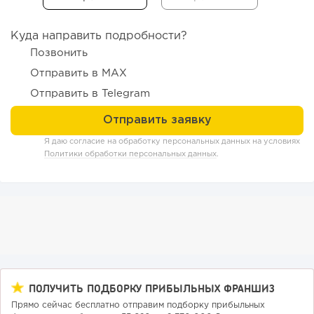
Куда направить подробности?
Позвонить
Отправить в MAX
Отправить в Telegram
98
0
0
Я даю согласие на обработку персональных данных на условиях
Политики обработки персональных данных
.
Конференции августа 2026: лучшие мероприятия месяца
для бизнеса,...
ПОЛУЧИТЬ ПОДБОРКУ ПРИБЫЛЬНЫХ ФРАНШИЗ
Прямо сейчас бесплатно отправим подборку прибыльных