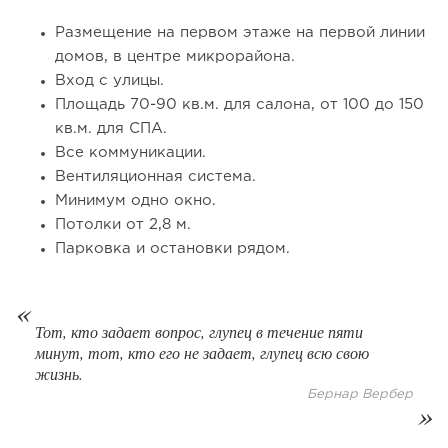
Размещение на первом этаже на первой линии
домов, в центре микрорайона.
Вход с улицы.
Площадь 70-90 кв.м. для салона, от 100 до 150
кв.м. для СПА.
Все коммуникации.
Вентиляционная система.
Минимум одно окно.
43
0
0
Потолки от 2,8 м.
Парковка и остановки рядом.
От стартапа за 30 тысяч рублей до бизнеса стоимостью
миллиарды:...
Тот, кто задает вопрос, глупец в течение пяти
минут, тот, кто его не задает, глупец всю свою
жизнь.
Бернар Вербер