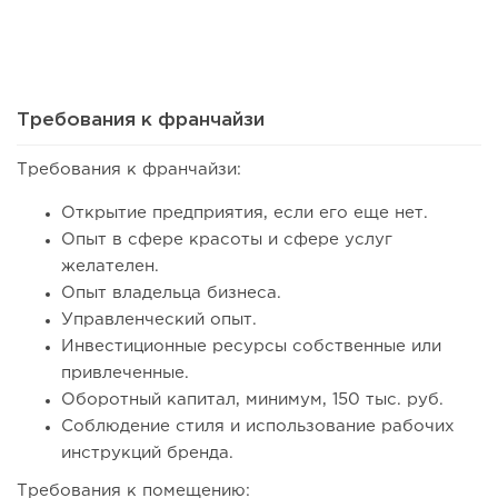
33
0
0
Франшиза кафе: рейтинг лучших франшиз общепита для
открытия заведения
Требования к франчайзи
Требования к франчайзи:
Открытие предприятия, если его еще нет.
Опыт в сфере красоты и сфере услуг
желателен.
Опыт владельца бизнеса.
Управленческий опыт.
Инвестиционные ресурсы собственные или
привлеченные.
47
0
0
Оборотный капитал, минимум, 150 тыс. руб.
Coffee Way приступил к масштабированию собственной
Соблюдение стиля и использование рабочих
модели производства...
инструкций бренда.
Требования к помещению: