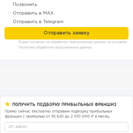
Позвонить
«Прибыль 20 млн в год, а я ездил на метро»: куда в
Отправить в MAX
интернет-магазине...
Отправить в Telegram
Я даю согласие на обработку персональных данных на условиях
Политики обработки персональных данных
.
39
0
0
ПОЛУЧИТЬ ПОДБОРКУ ПРИБЫЛЬНЫХ ФРАНШИЗ
Конференции августа 2026: лучшие мероприятия месяца
Прямо сейчас бесплатно отправим подборку прибыльных
для бизнеса,...
франшиз с прибылью от 55 620 до 2 370 000 ₽ в месяц.