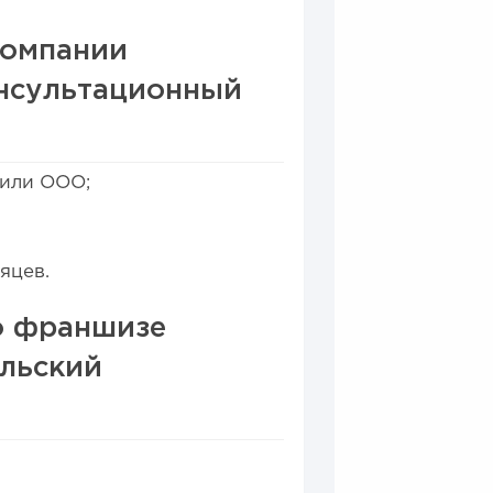
компании
онсультационный
 или ООО;
яцев.
о франшизе
льский