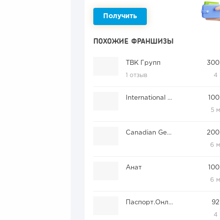
Получить
ПОХОЖИЕ ФРАНШИЗЫ
ТВК Групп
300
1 отзыв
4
International Experience Club
100
5 
Canadian Genuine Immigration Centre
200
6 
Анат
100
6 
Паспорт.Онлайн
92
4