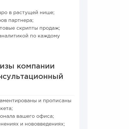
вро в растущей нише;
ов партнера;
отовые скрипты продаж;
аналитикой по каждому
шизы компании
онсультационный
ламентированы и прописаны
кета;
сонала вашего офиса;
нениях и нововведениях;