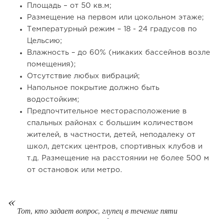
Площадь – от 50 кв.м;
Размещение на первом или цокольном этаже;
Температурный режим – 18 - 24 градусов по
Цельсию;
Влажность – до 60% (никаких бассейнов возле
помещения);
133
10
2
Отсутствие любых вибраций;
Сколько приносит маленькая кофейня в Екатеринбурге в
Напольное покрытие должно быть
2026 году:...
водостойким;
Предпочтительное месторасположение в
спальных районах с большим количеством
жителей, в частности, детей, неподалеку от
школ, детских центров, спортивных клубов и
т.д. Размещение на расстоянии не более 500 м
от остановок или метро.
Тот, кто задает вопрос, глупец в течение пяти