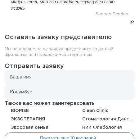
минут, тот, кто его не задает, глупец всю свою
182
13
2
жизнь.
Бернар Вербер
Франшиза кафе: рейтинг лучших франшиз общепита для
открытия заведения
Оставить заявку представителю
Мы передадим вашу заявку представителю данной
франшизы или предложим альтернативы
Отправить заявку
Также вас может заинтересовать
165
12
2
BIORISE
Clean Clinic
ЭКЗОТЕРАПИЯ
Стоматология ДантистЪ
Coffee Way приступил к масштабированию собственной
модели производства...
Здоровая семья
НИИ Флебология
Показать еще 10 компаний