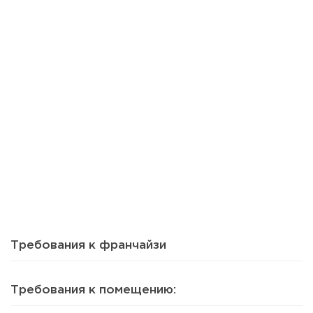
18
0
0
Почему продают прибыльный бизнес и что скрывают
продавцы готового...
Требования к франчайзи
Требования к помещению: