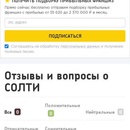
ПОЛУЧИТЬ ПОДБОРКУ ПРИБЫЛЬНЫХ ФРАНШИЗ
Прямо сейчас бесплатно отправим подборку прибыльных
франшиз с прибылью от 55 620 до 2 370 000 ₽ в месяц.
247
18
3
Отзыв SSL-сертификатов у банков: как это влияет на
Соглашаюсь на обработку
персональных данных
и получение
российский...
полезных писем.
Отзывы и вопросы о
СОЛТИ
Положительные
Все
Нейтральные
Отрицательные
Сомнительные
209
16
3