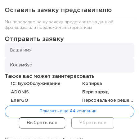
95
0
0
Оставить заявку представителю
Coffee Way приступил к масштабированию собственной
модели производства...
Мы передадим вашу заявку представителю данной
франшизы или предложим альтернативы
Отправить заявку
Также вас может заинтересовать
1C: БухОбслуживание
Копирка
ADONIS
Бери заряд
EnerGO
Персональное решение
78
0
0
Показать еще 44 компании
От стартапа за 30 тысяч рублей до бизнеса стоимостью
миллиарды:...