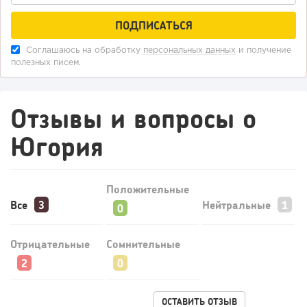
Соглашаюсь на обработку
персональных данных
и получение
полезных писем.
149
11
2
«Прибыль 20 млн в год, а я ездил на метро»: куда в
Отзывы и вопросы о
интернет-магазине...
Югория
Положительные
Все
Нейтральные
Отрицательные
Сомнительные
93
0
0
ОСТАВИТЬ ОТЗЫВ