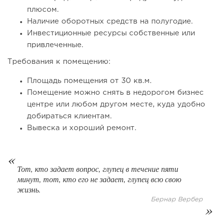
плюсом.
Наличие оборотных средств на полугодие.
Инвестиционные ресурсы собственные или
привлеченные.
79
0
0
Требования к помещению:
Франшиза кафе: рейтинг лучших франшиз общепита для
Площадь помещения от 30 кв.м.
открытия заведения
Помещение можно снять в недорогом бизнес
центре или любом другом месте, куда удобно
добираться клиентам.
Вывеска и хороший ремонт.
Тот, кто задает вопрос, глупец в течение пяти
минут, тот, кто его не задает, глупец всю свою
жизнь.
Бернар Вербер