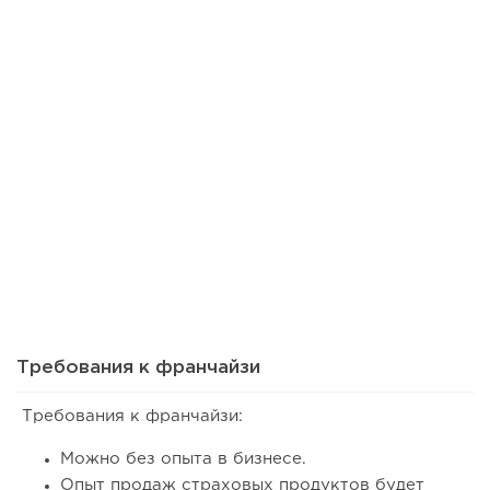
24
0
0
Сколько приносит маленькая кофейня в Екатеринбурге в
2026 году:...
Требования к франчайзи
Требования к франчайзи:
Можно без опыта в бизнесе.
Опыт продаж страховых продуктов будет