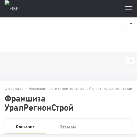
Франшизы
→
Недвижимость и строительство
→
Строительные компании
Франшиза
УралРегионСтрой
Отзывы
Описание