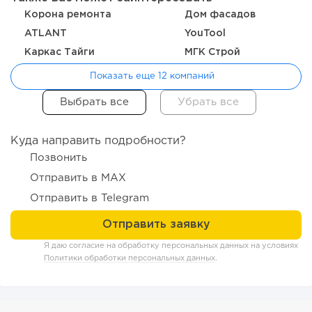
Корона ремонта
Дом фасадов
ATLANT
YouTool
Каркас Тайги
МГК Строй
148
10
2
Показать еще 12 компаний
От стартапа за 30 тысяч рублей до бизнеса стоимостью
миллиарды:...
Куда направить подробности?
Позвонить
Отправить в MAX
Отправить в Telegram
Я даю согласие на обработку персональных данных на условиях
Политики обработки персональных данных
.
223
16
3