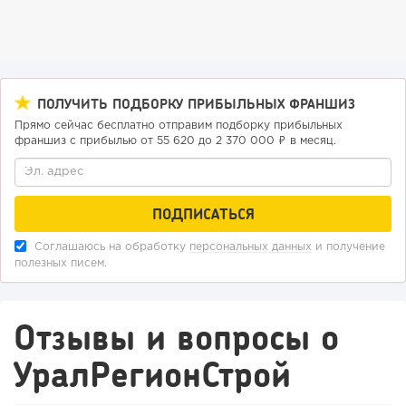
Отзыв SSL-сертификатов у банков: как это влияет на
российский...
ПОЛУЧИТЬ ПОДБОРКУ ПРИБЫЛЬНЫХ ФРАНШИЗ
Прямо сейчас бесплатно отправим подборку прибыльных
франшиз с прибылью от 55 620 до 2 370 000 ₽ в месяц.
Соглашаюсь на обработку
персональных данных
и получение
полезных писем.
199
14
2
«Прибыль 20 млн в год, а я ездил на метро»: куда в
Отзывы и вопросы о
интернет-магазине...
УралРегионСтрой