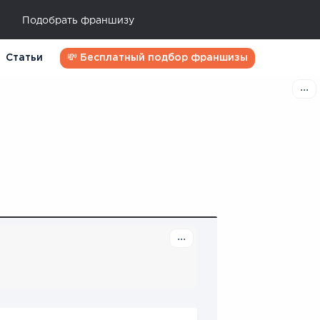
Подобрать франшизу
Статьи
💸 Бесплатный подбор франшизы