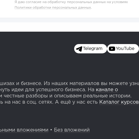
Я даю согласие на обработку персональных данных на условиях
Политики обработки персональных данных
.
Telegram
YouTube
изах и бизнесе. Из наших материалов вы можете узн
уть идеи для успешного бизнеса. На
канале о
 честные разборы и описываем реальные истории.
 на нас в соц. сетях. А ещё у нас есть
Каталог курсов
ьными вложениями
•
Без вложений