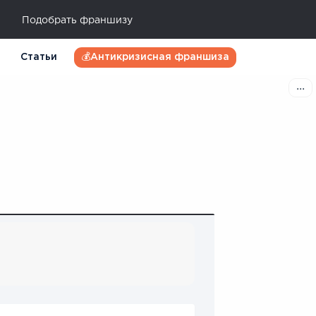
Подобрать франшизу
Статьи
💰Антикризисная франшиза