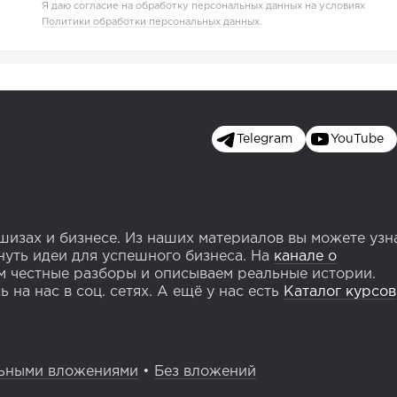
Я даю согласие на обработку персональных данных на условиях
Политики обработки персональных данных
.
Telegram
YouTube
изах и бизнесе. Из наших материалов вы можете узн
уть идеи для успешного бизнеса. На
канале о
 честные разборы и описываем реальные истории.
 на нас в соц. сетях. А ещё у нас есть
Каталог курсов
ьными вложениями
•
Без вложений