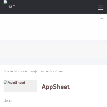
→
→
Все
No-code платформы
AppSheet
AppSheet
Цена