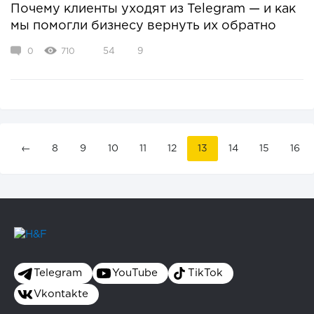
Почему клиенты уходят из Telegram — и как
мы помогли бизнесу вернуть их обратно
0
710
54
9
←
8
9
10
11
12
13
14
15
16
Telegram
YouTube
TikTok
Vkontakte