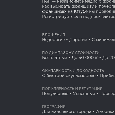
H&F — независимое медиа о франш
как выбирать франшизу и почерпн
франшизах на Ютубе
мы проводим
Регистрируйтесь и подписывайтесь
ВЛОЖЕНИЯ
Недорогие
•
Дорогие
•
С минимал
ПО ДИАПАЗОНУ СТОИМОСТИ
Бесплатные
•
До 50 000 ₽
•
До 20
ОКУПАЕМОСТЬ И ДОХОДНОСТЬ
С быстрой окупаемостью
•
Прибы
ПОПУЛЯРНОСТЬ И РЕПУТАЦИЯ
Популярные
•
Успешные
•
Прове
ГЕОГРАФИЯ
Для маленького города
•
Америка