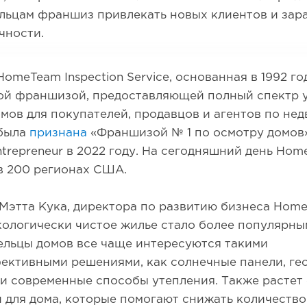
льцам франшиз привлекать новых клиентов и зар
чности.
omeTeam Inspection Service, основанная в 1992 го
ой франшизой, предоставляющей полный спектр у
мов для покупателей, продавцов и агентов по не
была
признана
«Франшизой № 1 по осмотру домов»
trepreneur в 2022 году. На сегодняшний день Ho
в 200 регионах США.
Мэтта Кука, директора по развитию бизнеса Home
ологически чистое жилье стало более популярным
ельцы домов все чаще интересуются такими
ективными решениями, как солнечные панели, ге
и современные способы утепления. Также растет
 для дома, которые помогают снижать количество