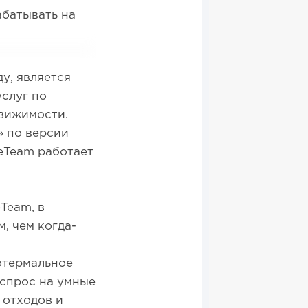
абатывать на
ду, является
слуг по
движимости.
 по версии
meTeam работает
Team, в
, чем когда-
отермальное
 спрос на умные
 отходов и