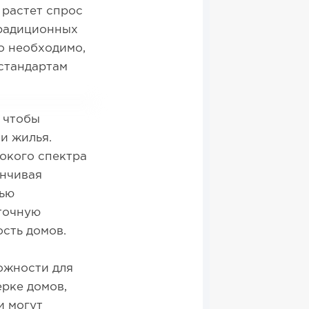
 растет спрос
традиционных
о необходимо,
 стандартам
 чтобы
и жилья.
окого спектра
анчивая
щью
аточную
сть домов.
ожности для
рке домов,
и могут