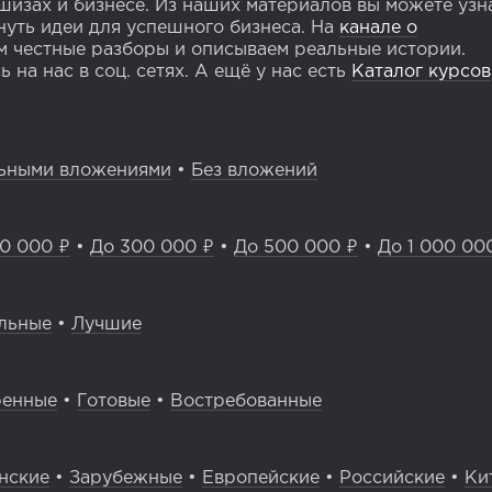
изах и бизнесе. Из наших материалов вы можете узн
уть идеи для успешного бизнеса. На
канале о
 честные разборы и описываем реальные истории.
 на нас в соц. сетях. А ещё у нас есть
Каталог курсов
ьными вложениями
•
Без вложений
0 000 ₽
•
До 300 000 ₽
•
До 500 000 ₽
•
До 1 000 00
льные
•
Лучшие
ренные
•
Готовые
•
Востребованные
нские
•
Зарубежные
•
Европейские
•
Российские
•
Ки