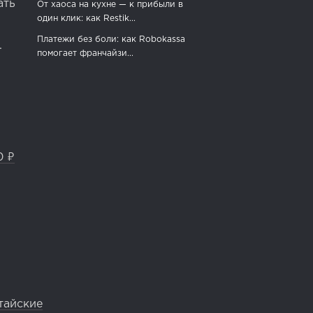
ать
От хаоса на кухне — к прибыли в
один клик: как Restik...
Платежи без боли: как Robokassa
.
помогает франчайзи...
0 ₽
тайские