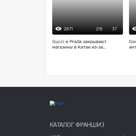
2871
218
37
Gucci и Prada закрывают
Go
магазины в Китае из-за
ан
снижения спроса...
уг
КАТАЛОГ ФРАНШИЗ