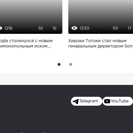
1216
1330
92
16
101
17
ogle столкнулся с новым
Хироки Тотоки стал новым
тимонопольным иском,
генеральным директором Son
рожающим его...
1
2
Telegram
YouTube