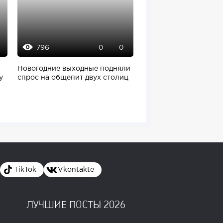
796
972
0
0
Новогодние выходные подняли
Сбербанк инвестиров
y
спрос на общепит двух столиц
новую нишу
TikTok
Vkontakte
ЛУЧШИЕ ПОСТЫ 2026