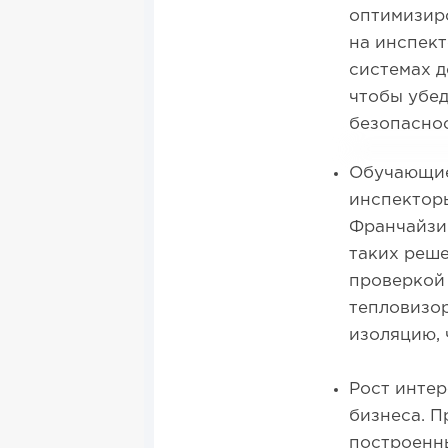
оптимизиро
на инспект
системах д
чтобы убед
безопасно
Обучающие
инспекторы
Франчайзи
таких реше
проверкой
тепловизор
изоляцию, 
Рост интер
бизнеса. П
построенны