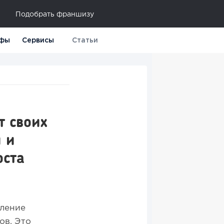
Подобрать франшизу
фы
Сервисы
Статьи
т своих
 и
оста
ление
ов. Это