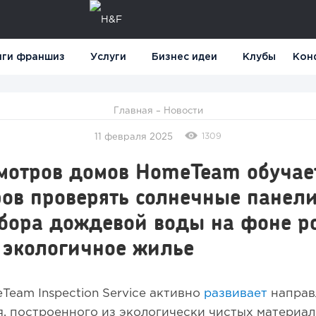
нги франшиз
Услуги
Бизнес идеи
Клубы
Кон
Главная
–
Новости
1309
11 февраля 2025
смотров домов HomeTeam обучае
ов проверять солнечные панели
сбора дождевой воды на фоне р
 экологичное жилье
eam Inspection Service активно
развивает
направ
, построенного из экологически чистых материал