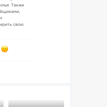
илья. Также
ойщиками,
м
ирить свою