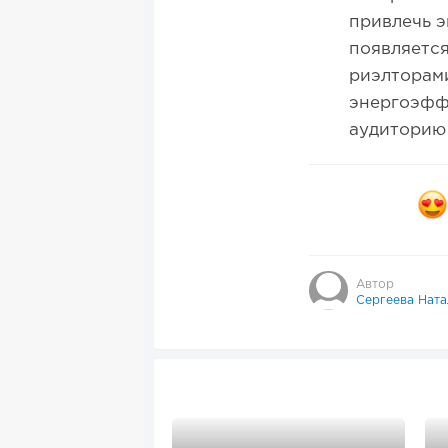
привлечь э
появляется
риэлторам
энергоэфф
аудиторию 
Автор
Сергеева Ната