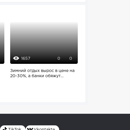
1657
2634
0
0
20
Зимний отдых вырос в цене на
Стартап Pronto подня
20-30%, а банки обяжут
оценку до $45 млн за
указывать...
месяца. Инвесторы...
TikTok
Vkontakte