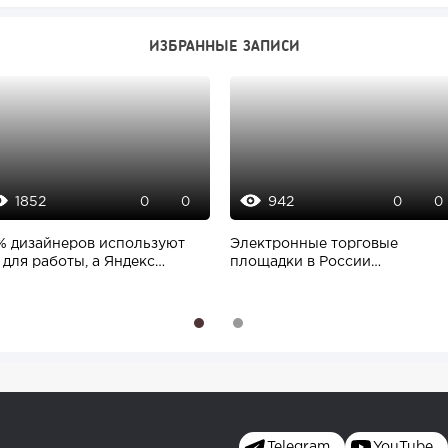
ИЗБРАННЫЕ ЗАПИСИ
1852
942
0
0
0
0
% дизайнеров используют
Электронные торговые
 для работы, а Яндекс
площадки в России
длагает...
стремительно растут
1
2
Telegram
YouTube