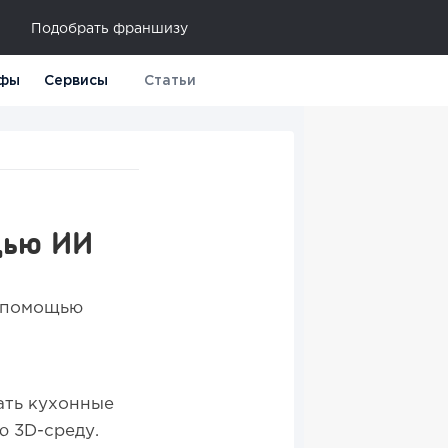
Подобрать франшизу
фы
Сервисы
Статьи
ощью ИИ
с помощью
ать кухонные
ю 3D-среду.