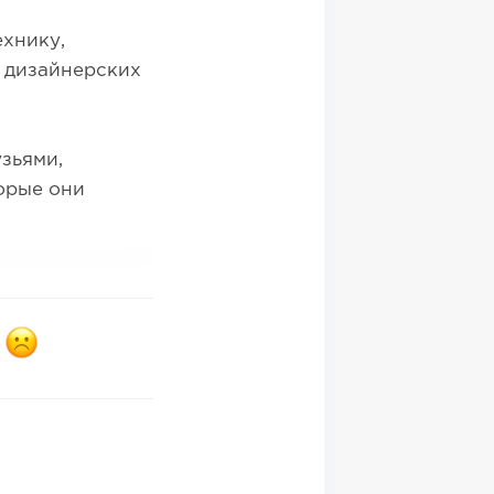
ехнику,
в дизайнерских
узьями,
орые они