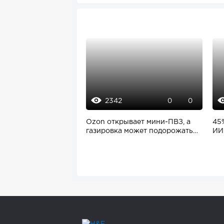
2342
0
0
Ozon открывает мини-ПВЗ, а
45
газировка может подорожать
ИИ
на 7%
пре