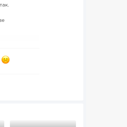
так.
ве