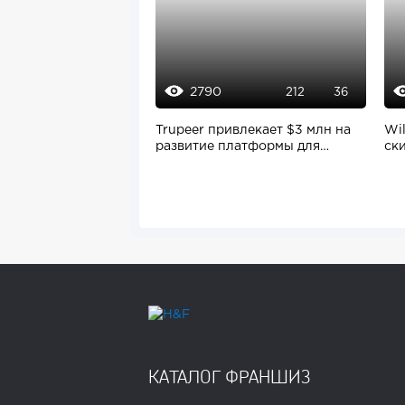
2790
212
36
Trupeer привлекает $3 млн на
Wil
развитие платформы для
ск
создания...
КАТАЛОГ ФРАНШИЗ