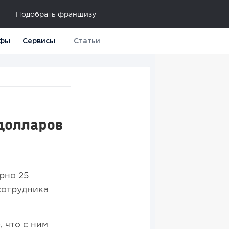
Подобрать франшизу
фы
Сервисы
Статьи
долларов
рно 25
сотрудника
 что с ним