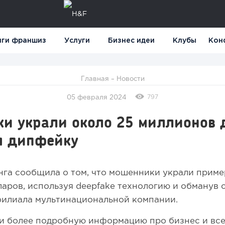
нги франшиз
Услуги
Бизнес идеи
Клубы
Кон
Главная
–
Новости
797
05 февраля 2024
и украли около 25 миллионов 
я дипфейку
га сообщила о том, что мошенники украли приме
аров, используя deepfake технологию и обманув 
филиала мультинациональной компании.
 более подробную информацию про бизнес и все,