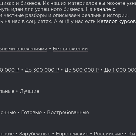
изах и бизнесе. Из наших материалов вы можете узн
уть идеи для успешного бизнеса. На
канале о
 честные разборы и описываем реальные истории.
 на нас в соц. сетях. А ещё у нас есть
Каталог курсов
ьными вложениями
•
Без вложений
0 000 ₽
•
До 300 000 ₽
•
До 500 000 ₽
•
До 1 000 00
льные
•
Лучшие
ренные
•
Готовые
•
Востребованные
нские
•
Зарубежные
•
Европейские
•
Российские
•
Ки