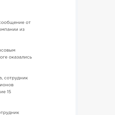
 сообщение от
омпании из
нсовым
оге оказались
а, сотрудник
лионов
ие 15
отрудник