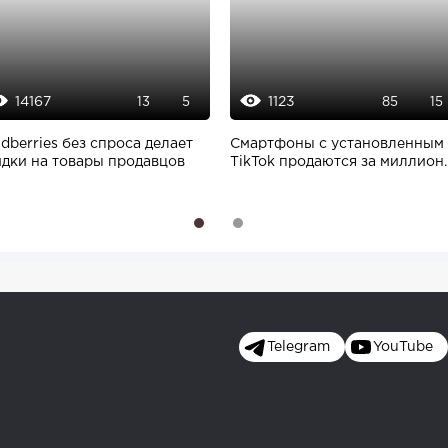
14167
1123
13
5
85
15
dberries без спроса делает
Смартфоны с установленным
идки на товары продавцов
TikTok продаются за миллион
долларов
1
2
Telegram
YouTube