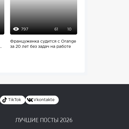
797
1343
61
10
1
Француженка судится с Orange
Британский предпри
ы
за 20 лет без задач на работе
из Лондона стал мил
к 29 годам,...
TikTok
Vkontakte
ЛУЧШИЕ ПОСТЫ 2026