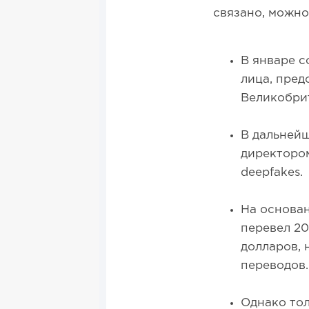
связано, можно
В январе 
лица, пре
Великобри
В дальней
директором
deepfakes.
На основан
перевел 20
долларов, 
переводов.
Однако тол