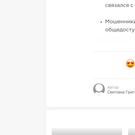
связался с
Мошенники 
общедосту
Автор
Светлана Григ