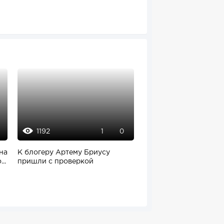
1192
1306
1
0
9
на
К блогеру Артему Бриусу
Сотрудники Nvidia ра
..
пришли с проверкой
почти круглосуточно,
остаются в...