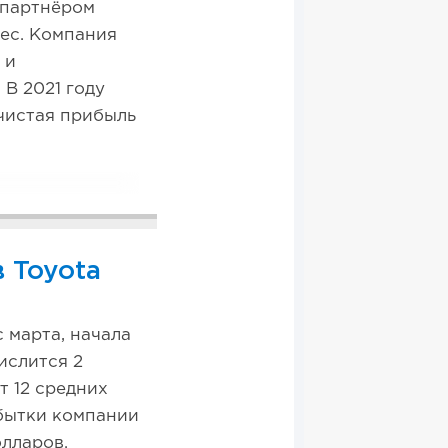
а партнёром
нес. Компания
 и
 В 2021 году
чистая прибыль
 Toyota
 марта, начала
ислится 2
т 12 средних
Убытки компании
олларов.