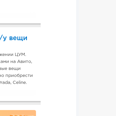
/у вещи
жении ЦУМ.
ами на Авито,
овые вещи
но приобрести
rada, Celine.