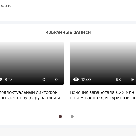
орьева
ИЗБРАННЫЕ ЗАПИСИ
827
1230
0
0
93
16
теллектуальный диктофон
Венеция заработала €2,2 млн 
крывает новую эру записи и
новом налоге для туристов, но.
аботки...
1
2