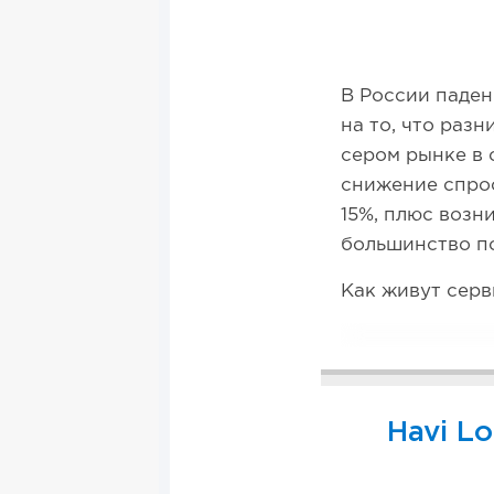
В России паден
на то, что раз
сером рынке в 
снижение спрос
15%, плюс возн
большинство по
Как живут серв
Havi L