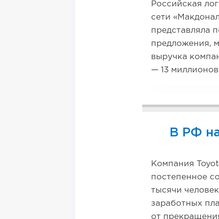
Российская лог
сети «Макдонал
представляла п
предложения, м
выручка компан
— 13 миллионов
В РФ н
Компания Toyot
постепенное со
тысячи человек
заработных пла
от прекращения