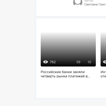
Автор
Светлана Григ
782
59
10
Российские банки заняли
Ин
четверть рынка платежей в
от
Европе
обр