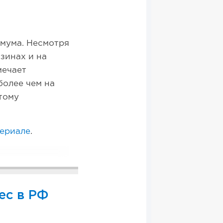
имума. Несмотря
зинах и на
мечает
более чем на
тому
териале
.
ес в РФ