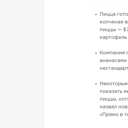
Пицца гото
копченая в
пиццы — $7
картофель 
Компания п
ананасами 
нестандарт
Некоторые
показать е
пиццы, хот
назвал нов
«Прямо в т