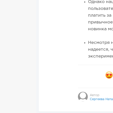
Однако наш
пользовате
платить за
привычное 
новинка мо
Несмотря н
надеется, 
экспериме
Автор
Сергеева Ната