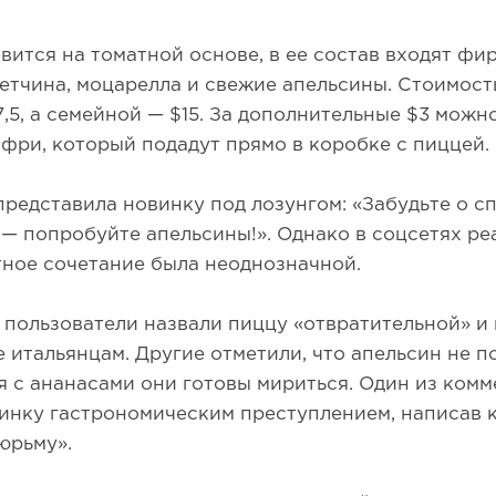
вится на томатной основе, в ее состав входят фи
етчина, моцарелла и свежие апельсины. Стоимос
,5, а семейной — $15. За дополнительные $3 можн
фри, который подадут прямо в коробке с пиццей.
редставила новинку под лозунгом: «Забудьте о сп
— попробуйте апельсины!». Однако в соцсетях ре
ное сочетание была неоднозначной.
 пользователи назвали пиццу «отвратительной» и
е итальянцам. Другие отметили, что апельсин не п
я с ананасами они готовы мириться. Один из ком
инку гастрономическим преступлением, написав 
юрьму».