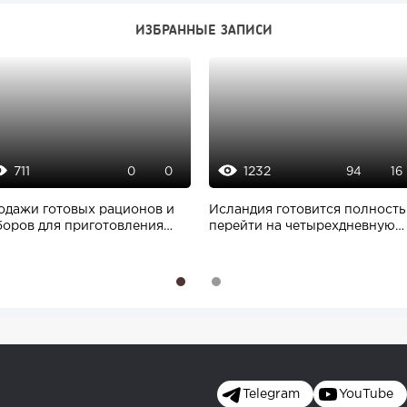
ИЗБРАННЫЕ ЗАПИСИ
711
1232
0
0
94
16
одажи готовых рационов и
Исландия готовится полност
боров для приготовления
перейти на четырехдневную
д выросли...
рабочую...
1
2
Telegram
YouTube