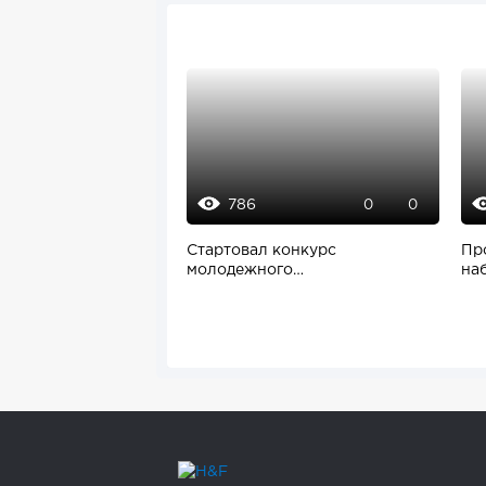
786
0
0
Стартовал конкурс
Пр
молодежного
на
предпринимательства «Создай
блю
НАШЕ»