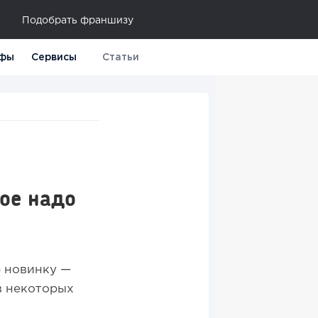
Подобрать франшизу
фы
Сервисы
Статьи
кое надо
 новинку —
в некоторых