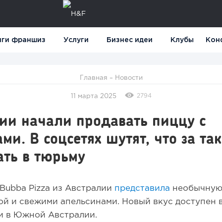
нги франшиз
Услуги
Бизнес идеи
Клубы
Кон
Главная
–
Новости
2794
11 марта 2025
ии начали продавать пиццу с
ми. В соцсетях шутят, что за та
ать в тюрьму
Bubba Pizza из Австралии
представила
необычную
ой и свежими апельсинами. Новый вкус доступен 
и в Южной Австралии.