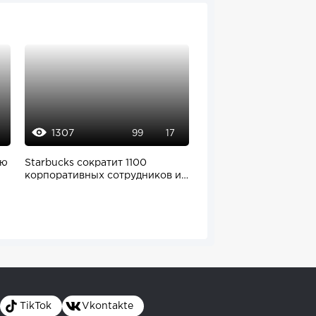
1307
1138
99
17
8
ью
Starbucks сократит 1100
Суд во Франции прод
корпоративных сотрудников и
Павла Дурова — заде
уберет 13...
может...
TikTok
Vkontakte