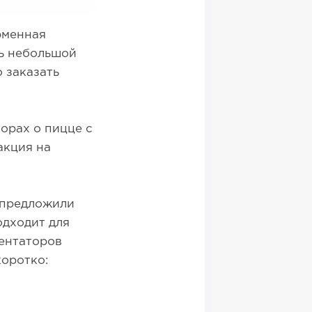
рменная
ть небольшой
о заказать
орах о пицце с
акция на
 предложили
одходит для
ментаторов
коротко: