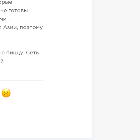
торые
 не готовы
ами —
и Азии, поэтому
ю пиццу. Сеть
ей