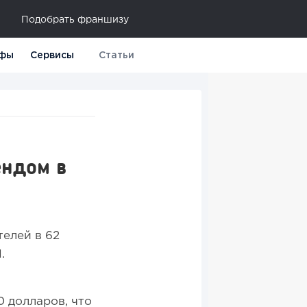
Подобрать франшизу
фы
Сервисы
Статьи
ендом в
телей в 62
П.
 долларов, что