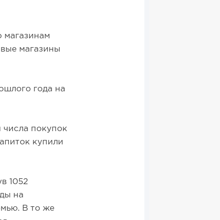
о магазинам
овые магазины
рошлого года на
м числа покупок
Напиток купили
в 1052
ды на
мью. В то же