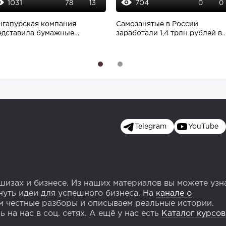
1031
704
78
13
0
0
нгапурская компания
Самозанятые в России
едставила бумажные
заработали 1,4 трлн рублей в
ареи, разлагающиеся...
2023 году
1
2
Telegram
YouTube
изах и бизнесе. Из наших материалов вы можете узн
уть идеи для успешного бизнеса. На
канале о
 честные разборы и описываем реальные истории.
 на нас в соц. сетях. А ещё у нас есть
Каталог курсов