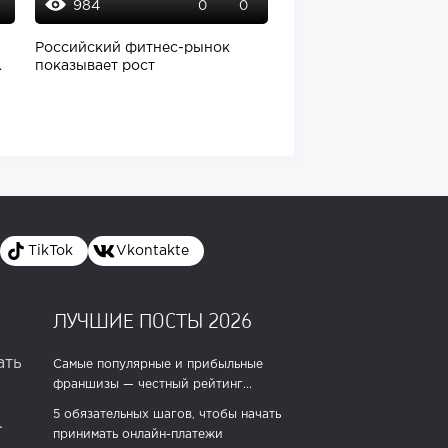
984
1242
0
0
9
Российский фитнес-рынок
McDonald’s запустит
показывает рост
меню McValue в 2025 
TikTok
Vkontakte
ЛУЧШИЕ ПОСТЫ 2026
ать
Самые популярные и прибыльные
франшизы — честный рейтинг...
5 обязательных шагов, чтобы начать
.
принимать онлайн-платежи