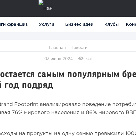
нги франшиз
Услуги
Бизнес идеи
Клубы
Кон
Главная
–
Новости
723
03 июня 2024
 остается самым популярным бр
й год подряд
rand Footprint анализировало поведение потреби
ывая 76% мирового населения и 86% мирового ВВ
сходы на продукты на одну семью превысили 1000