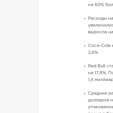
на 60% бол
Расходы на
увеличилис
выросла на
Coca-Cola 
2,6%.
Red Bull с
на 17,8%. 
1,4 миллиар
Средние ра
долларов н
упакованны