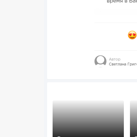
время в Ба
Автор
Светлана Григ