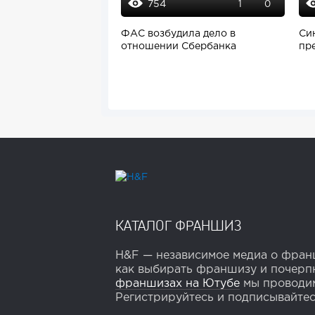
754
1
0
ФАС возбудила дело в
Си
отношении Сбербанка
пр
бат
КАТАЛОГ ФРАНШИЗ
H&F — независимое медиа о франш
как выбирать франшизу и почерпн
франшизах на Ютубе
мы проводим
Регистрируйтесь и подписывайтесь