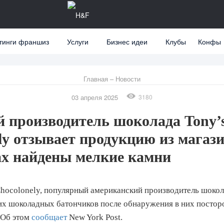
тинги франшиз
Услуги
Бизнес идеи
Клубы
Конфы
Главная
–
Новости
03 апреля 2025
3180
 производитель шоколада Tony’
ly отзывает продукцию из магази
ах найдены мелкие камни
hocolonely, популярный американский производитель шокол
их шоколадных батончиков после обнаружения в них посто
 Об этом
сообщает
New York Post.