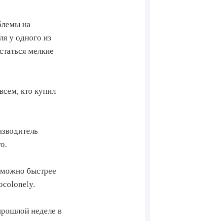
блемы на
ля у одного из
статься мелкие
сем, кто купил
изводитель
о.
 можно быстрее
ocolonely.
прошлой неделе в