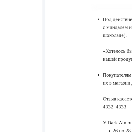
Под действие
с миндалем и
шоколаде).
«Хотелось бы
нашей продук
Покупателям,
их в магазин
Отзыв касает
4332, 4333.
У Dark Almond
— с 26 по 28