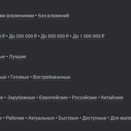
ми вложениями
•
Без вложений
рлн рублей, а прибыль иностранных...
0 ₽
•
До 300 000 ₽
•
До 500 000 ₽
•
До 1 000 000 ₽
ые
•
Лучшие
ные
•
Готовые
•
Востребованные
ие
•
Зарубежные
•
Европейские
•
Российские
•
Китайские
е
•
Рабочие
•
Актуальные
•
Быстрые
•
Доступные
•
Для мало