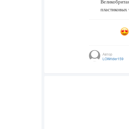
Великобритан
пластиковых 
Автор
LOWrider159