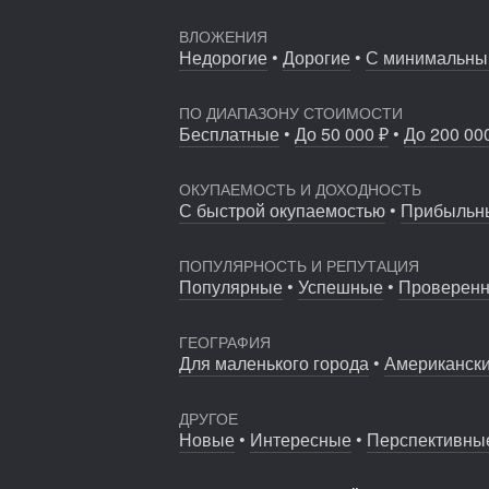
1277
ВЛОЖЕНИЯ
Недорогие
•
Дорогие
•
С минимальны
Креативный бизнес Москвы заработал 4 т
ПО ДИАПАЗОНУ СТОИМОСТИ
Бесплатные
•
До 50 000 ₽
•
До 200 00
ОКУПАЕМОСТЬ И ДОХОДНОСТЬ
С быстрой окупаемостью
•
Прибыльн
ПОПУЛЯРНОСТЬ И РЕПУТАЦИЯ
Популярные
•
Успешные
•
Проверен
ГЕОГРАФИЯ
Для маленького города
•
Американск
ДРУГОЕ
Новые
•
Интересные
•
Перспективны