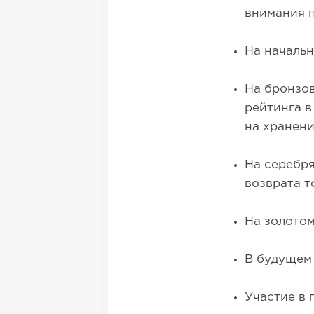
внимания п
На начальн
На бронзов
рейтинга в
на хранени
На серебря
возврата т
На золотом
В будущем
Участие в 