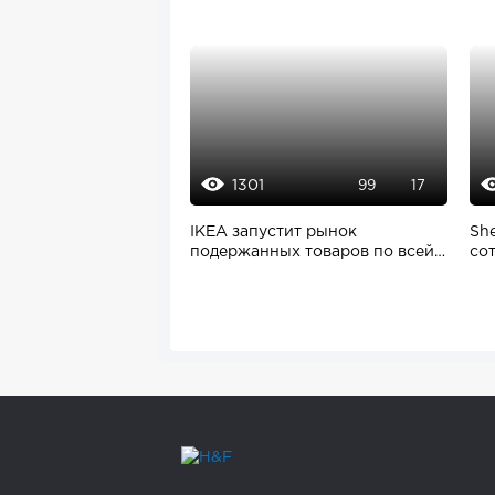
1301
99
17
IKEA запустит рынок
Sh
подержанных товаров по всей
со
Европе