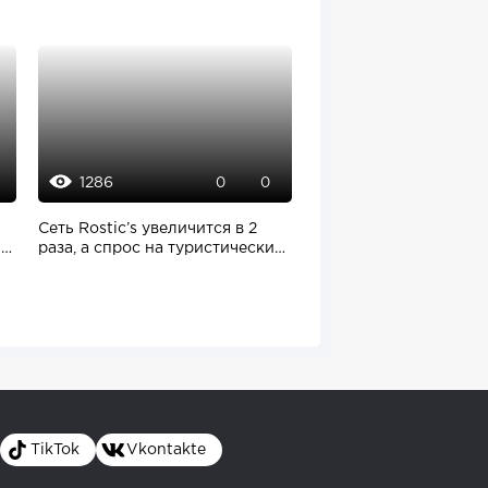
1286
1818
0
0
13
Cеть Rostic’s увеличится в 2
В Таиланде открыли к
я
раза, а спрос на туристические
самолете Boeing 747, 
визы...
посетители...
TikTok
Vkontakte