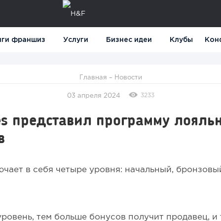
нги франшиз
Услуги
Бизнес идеи
Клубы
Кон
Главная
–
Новости
3233
03 апреля 2024
es представил программу лояль
в
чает в себя четыре уровня: начальный, бронзовы
ровень, тем больше бонусов получит продавец, и