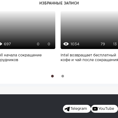
ИЗБРАННЫЕ ЗАПИСИ
697
1034
0
0
79
13
ell начала сокращение
Intel возвращает бесплатный
трудников
кофе и чай после сокращени
штата...
1
2
Telegram
YouTube