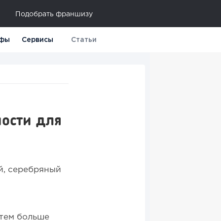
Подобрать франшизу
фы
Сервисы
Статьи
ности для
й, серебряный
 тем больше