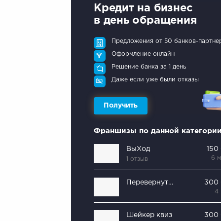
Кредит на бизнес
в день обращения
Предложения от 50 банков-партне
Оформление онлайн
Решение банка за 1 день
Даже если уже были отказы
Получить
Франшизы по данной категори
ВыХод
150
6 
1 отзыв
Перевернутый дом
300
4
Шейкер квиз
300