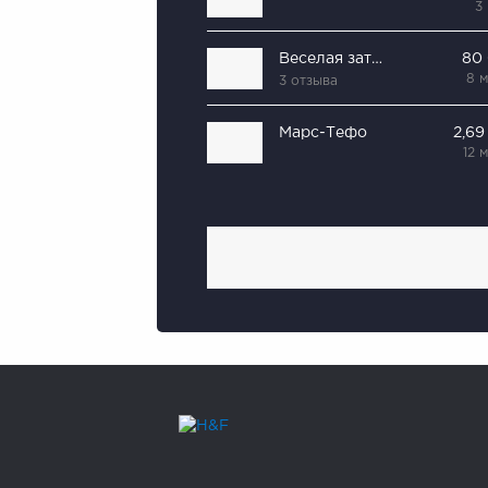
3
Веселая затея
80
8 
3 отзыва
Марс-Тефо
2,69
12 