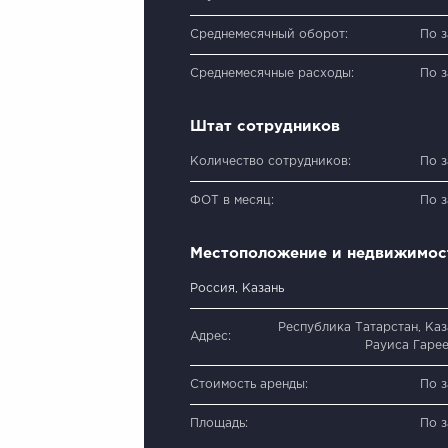
Среднемесячный оборот:
По 
Среднемесячные расходы:
По 
Штат сотрудников
Количество сотрудников:
По 
ФОТ в месяц:
По 
Местоположение и недвижимос
Россия, Казань
Республика Татарстан, Каза
Адрес:
Рауиса Гарее
Стоимость аренды:
По 
Площадь:
По 