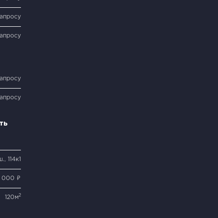
запросу
запросу
запросу
запросу
ть
, 114к1
 000 ₽
2
120м