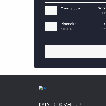
Сеньор Денёр
200
5 
Rimmelton Coffee
50
7 
3 отзыва
КАТАЛОГ ФРАНШИЗ