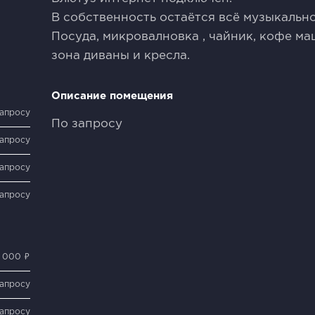
В собственность остаётся всё музыкальн
Посуда, микровалновка , чайник, кофе ма
зона диваны и кресла.
Описание помещения
запросу
По запросу
запросу
запросу
запросу
 000 ₽
запросу
запросу