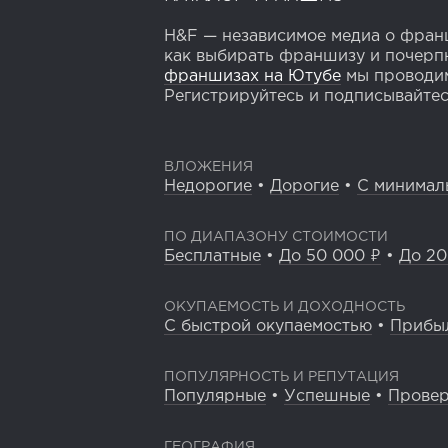
H&F — независимое медиа о франш
как выбирать франшизу и почерпн
франшизах на Ютубе
мы проводим
Регистрируйтесь и подписывайтесь
ВЛОЖЕНИЯ
Недорогие
•
Дорогие
•
С минимал
ПО ДИАПАЗОНУ СТОИМОСТИ
Бесплатные
•
До 50 000 ₽
•
До 20
ОКУПАЕМОСТЬ И ДОХОДНОСТЬ
С быстрой окупаемостью
•
Прибы
ПОПУЛЯРНОСТЬ И РЕПУТАЦИЯ
Популярные
•
Успешные
•
Прове
ГЕОГРАФИЯ