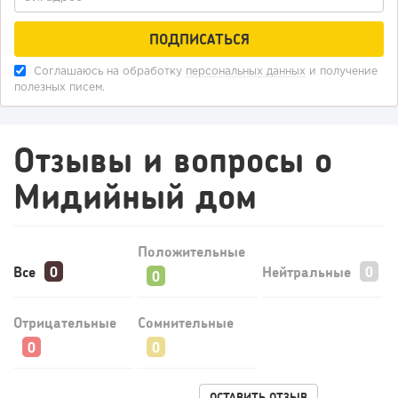
154
11
2
«Прибыль 20 млн в год, а я ездил на метро»: куда в
Соглашаюсь на обработку
персональных данных
и получение
интернет-магазине...
полезных писем.
Отзывы и вопросы о
Мидийный дом
Положительные
Все
Нейтральные
102
0
0
Отрицательные
Сомнительные
Конференции августа 2026: лучшие мероприятия месяца
для бизнеса,...
ОСТАВИТЬ ОТЗЫВ