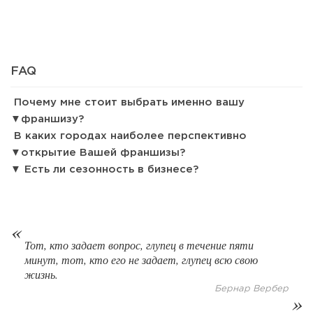
91
0
0
Франшиза кафе: рейтинг лучших франшиз общепита для
FAQ
открытия заведения
Почему мне стоит выбрать именно вашу
франшизу?
В каких городах наиболее перспективно
открытие Вашей франшизы?
Есть ли сезонность в бизнесе?
Тот, кто задает вопрос, глупец в течение пяти
минут, тот, кто его не задает, глупец всю свою
100
0
0
жизнь.
Бернар Вербер
Coffee Way приступил к масштабированию собственной
модели производства...