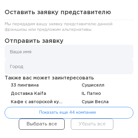
Оставить заявку представителю
Мы передадим вашу заявку представителю данной
франшизы или предложим альтернативы
Отправить заявку
Также вас может заинтересовать
90
0
0
33 пингвина
Сушиселл
От стартапа за 30 тысяч рублей до бизнеса стоимостью
Доставка Kaifa
IL Патио
миллиарды:...
Кафе с авторской кухней "Здрасте"
Суши Весла
Показать еще 44 компании