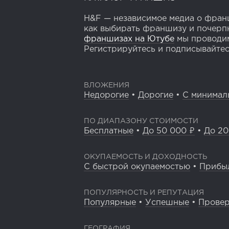
H&F — независимое медиа о франш
как выбирать франшизу и почерпн
франшизах на Ютубе
мы проводим
Регистрируйтесь и подписывайтесь
ВЛОЖЕНИЯ
Недорогие
•
Дорогие
•
С минимал
ПО ДИАПАЗОНУ СТОИМОСТИ
Бесплатные
•
До 50 000 ₽
•
До 20
ОКУПАЕМОСТЬ И ДОХОДНОСТЬ
С быстрой окупаемостью
•
Прибы
ПОПУЛЯРНОСТЬ И РЕПУТАЦИЯ
Популярные
•
Успешные
•
Прове
ГЕОГРАФИЯ