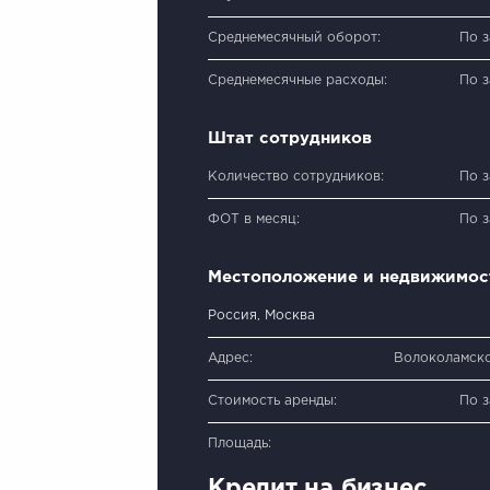
Среднемесячный оборот:
По 
Среднемесячные расходы:
По 
Штат сотрудников
Количество сотрудников:
По 
ФОТ в месяц:
По 
Местоположение и недвижимос
Россия, Москва
Адрес:
Волоколамско
Стоимость аренды:
По 
Площадь:
Кредит на бизнес