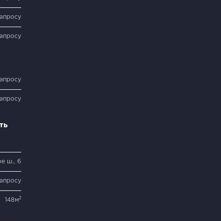
запросу
запросу
запросу
запросу
ть
е ш., 6
запросу
2
148м