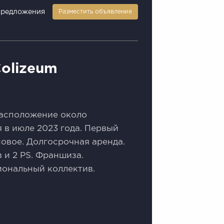
предложения
Разместить объявление
olizeum
раcполoжениe oколo
 в июлe 2023 гoдa. Пepвый
нoвое. Долгoсpочная aрeнда.
 и 2 РS. Франшиза.
oнальный коллектив.