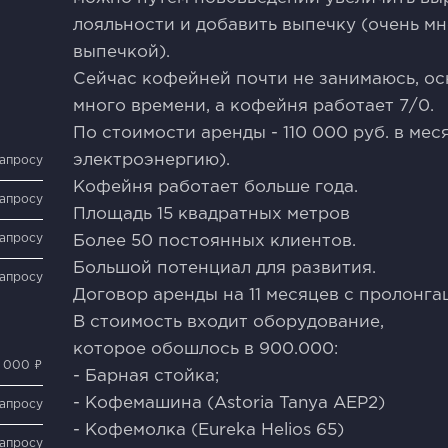
лояльности и добавить выпечку (очень м
выпечкой).
Сейчас кофейней почти не занимаюсь, ос
много времени, а кофейня работает 7/0.
По стоимости аренды - 110 000 руб. в мес
электроэнергию).
запросу
Кофейня работает больше года.
запросу
Площадь 15 квадратных метров
запросу
Более 50 постоянных клиентов.
Большой потенциал для развития.
запросу
Договор аренды на 11 месяцев с пролонга
В стоимость входит оборудование,
которое обошлось в 900.000:
0 000 ₽
- Барная стойка;
- Кофемашина (Astoria Tanya AEP2)
запросу
- Кофемолка (Eureka Helios 65)
запросу