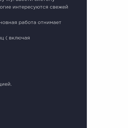
ногие интересуются свежей
новная работа отнимает
яц ( включая
цией.