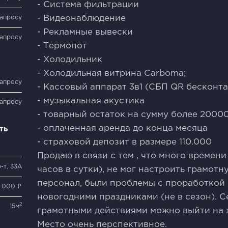
- Система фильтрации
запросу
- Видеонаблюдение
- Рекламные вывески
запросу
- Термопот
- Холодильник
- Холодильная витрина Carboma;
запросу
- Кассовый аппарат 3в1 (СБП QR бесконта
- музыкальная акустика
запросу
- товарный остаток на сумму более 20000
- оплаченная аренда до конца месяца
ть
- страховой депозит в размере 110.000
Продаю в связи с тем , что много времени
-т, 33А
часов в сутки), не мог настроить грамотн
персонал, были проблемы с проработкой 
0 000 ₽
новогодними праздниками (не в сезон). С
2
15м
грамотными действиями можно выйти на
Место очень перспективное.