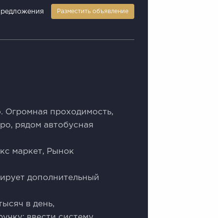
предложения
Разместить объявление
о. Огромная проходимость,
тро, рядом автобусная
кс маркет, Рынок
тирует дополнительный
ысяч в день,
учку: ввести систему