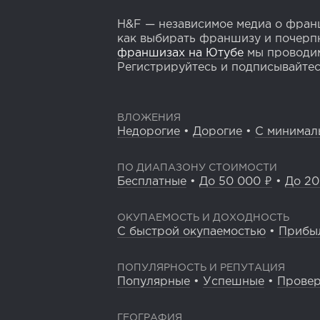
H&F — независимое медиа о франш
как выбирать франшизу и почерпн
франшизах на Ютубе
мы проводим
Регистрируйтесь и подписывайтесь
ВЛОЖЕНИЯ
Недорогие
•
Дорогие
•
С минимал
ПО ДИАПАЗОНУ СТОИМОСТИ
Бесплатные
•
До 50 000 ₽
•
До 20
ОКУПАЕМОСТЬ И ДОХОДНОСТЬ
С быстрой окупаемостью
•
Прибы
ПОПУЛЯРНОСТЬ И РЕПУТАЦИЯ
Популярные
•
Успешные
•
Прове
ГЕОГРАФИЯ