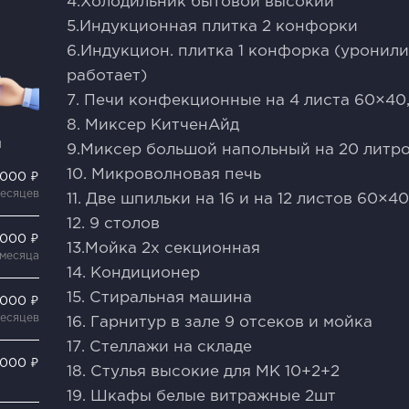
4.Холодильник бытовой высокий
5.Индукционная плитка 2 конфорки
6.Индукцион. плитка 1 конфорка (уронили
работает)
7. Печи конфекционные на 4 листа 60×40
8. Миксер КитченАйд
и
9.Миксер большой напольный на 20 литр
10. Микроволновая печь
 000 ₽
месяцев
11. Две шпильки на 16 и на 12 листов 60×4
12. 9 столов
 000 ₽
13.Мойка 2х секционная
 месяца
14. Кондиционер
15. Стиральная машина
 000 ₽
месяцев
16. Гарнитур в зале 9 отсеков и мойка
17. Стеллажи на складе
 000 ₽
18. Стулья высокие для МК 10+2+2
19. Шкафы белые витражные 2шт