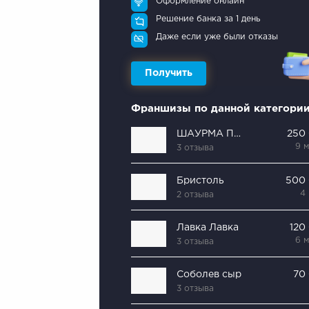
Оформление онлайн
Решение банка за 1 день
Даже если уже были отказы
Получить
Франшизы по данной категори
ШАУРМА ПО-БРАТСКИ
250
9 
3 отзыва
Бристоль
500
4
2 отзыва
Лавка Лавка
120
6 
3 отзыва
Соболев сыр
70
3 отзыва