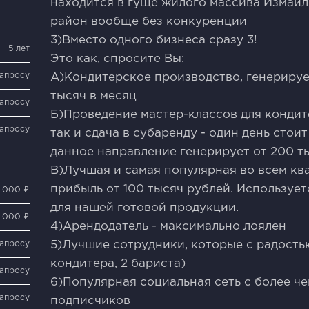
находится в гуще жилого массива Измайл
район вообще без конкуренции
3)Вместо одного бизнеса сразу 3!
5 лет
Это как, спросите Вы:
запросу
А)Кондитерское производство, генерируе
тысяч в месяц
запросу
Б)Проведение мастер-классов для кондит
запросу
так и сдача в субаренду - один день стои
данное направление генерирует от 200 т
В)Лучшая и самая популярная во всем кв
прибыль от 100 тысяч рублей. Использует
 000 ₽
для нашей готовой продукции.
 000 ₽
4)Арендодатель - максимально лоялен
запросу
5)Лучшие сотрудники, которые с радостью
кондитера, 2 бариста)
запросу
6)Популярная социальная сеть с более 
запросу
подписчиков