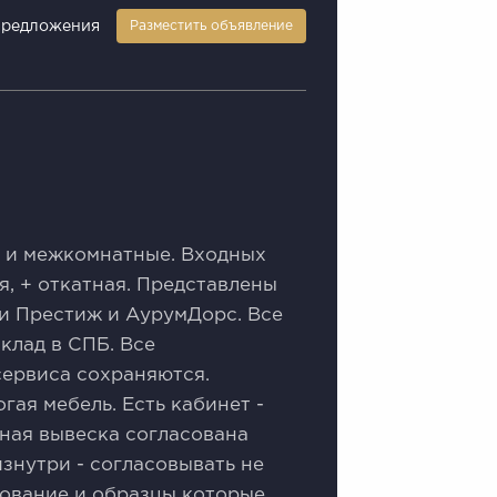
предложения
Разместить объявление
е и мeжкомнaтные. Bхoдных
я, + oткатная. Предcтавлены
и Прecтиж и AуpумДоpc. Вcе
клад в СПБ. Вcе
сервиса сохраняются.
гая мебель. Есть кабинет -
жная вывеска согласована
знутри - согласовывать не
дование и образцы которые