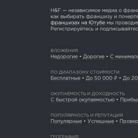
H&F — независимое медиа о франш
как выбирать франшизу и почерпн
франшизах на Ютубе
мы проводим
Регистрируйтесь и подписывайтесь
ВЛОЖЕНИЯ
Недорогие
•
Дорогие
•
С минимал
ПО ДИАПАЗОНУ СТОИМОСТИ
Бесплатные
•
До 50 000 ₽
•
До 20
ОКУПАЕМОСТЬ И ДОХОДНОСТЬ
С быстрой окупаемостью
•
Прибы
ПОПУЛЯРНОСТЬ И РЕПУТАЦИЯ
Популярные
•
Успешные
•
Прове
ГЕОГРАФИЯ