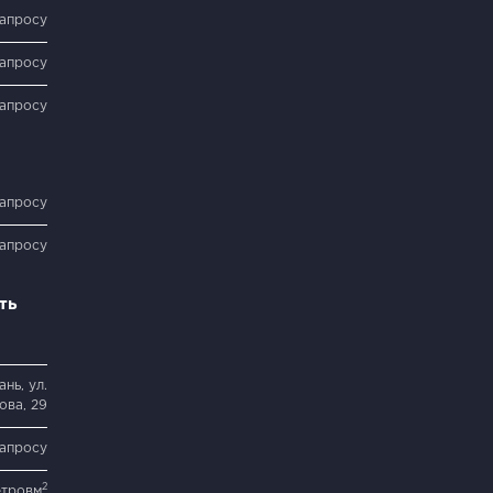
запросу
запросу
запросу
запросу
запросу
ть
нь, ул.
ова, 29
запросу
2
етровм