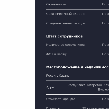
Окупаемость:
По 
Среднемесячный оборот:
По 
Среднемесячные расходы:
По 
Штат сотрудников
Количество сотрудников:
По 
ФОТ в месяц:
По 
Местоположение и недвижимос
Россия, Казань
Республика Татарстан, Каза
Адрес:
Бутлер
Стоимость аренды:
По 
Площадь:
20 квадратных м