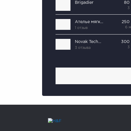
Brigadier
80
3
Ателье мягких окон
250
6 
1 отзыв
Novak Technology
300
3
3 отзыва