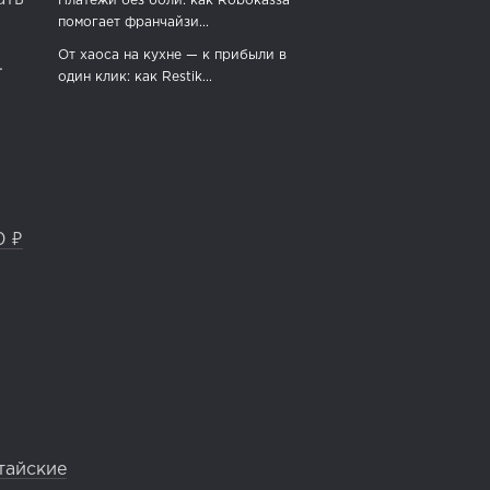
Платежи без боли: как Robokassa
помогает франчайзи...
От хаоса на кухне — к прибыли в
.
один клик: как Restik...
0 ₽
тайские