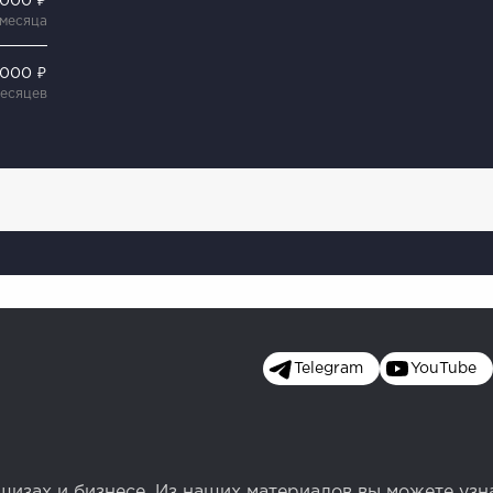
 000 ₽
 месяца
 000 ₽
месяцев
Telegram
YouTube
изах и бизнесе. Из наших материалов вы можете узн