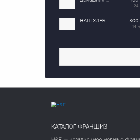
Домашний квас
180
24
НАШ ХЛЕБ
300
14 
КАТАЛОГ ФРАНШИЗ
H&F — независимое медиа о франш