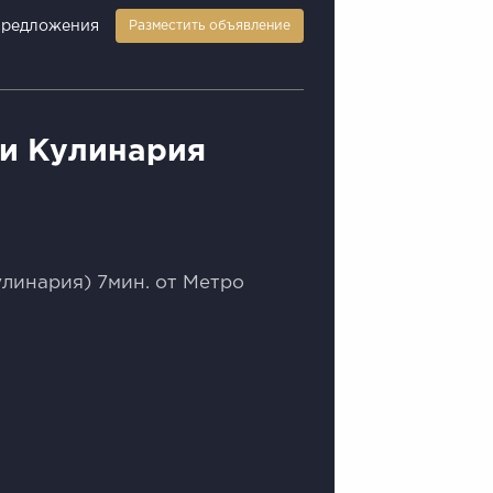
предложения
Разместить объявление
и Кулинария
улинария) 7мин. от Метро