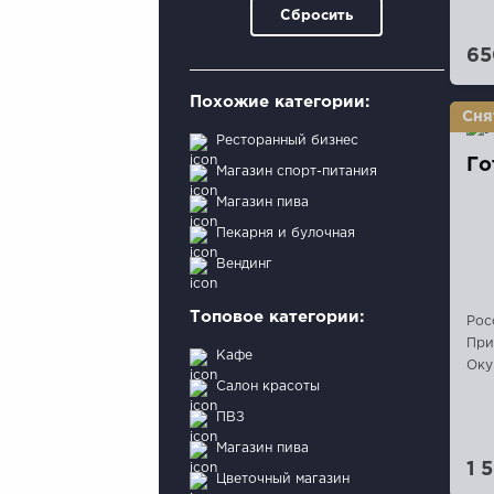
Сбросить
65
Похожие категории:
Ресторанный бизнес
Го
Магазин спорт-питания
Магазин пива
Пекарня и булочная
Вендинг
Топовое категории:
Рос
При
Кафе
Оку
Салон красоты
ПВЗ
Магазин пива
1 
Цветочный магазин