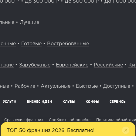
0 000 ₽
•
До 300 000 ₽
•
До 500 000 ₽
•
До 1 000 00
льные
•
Лучшие
ренные
•
Готовые
•
Востребованные
нские
•
Зарубежные
•
Европейские
•
Российские
•
Ки
вные
•
Рабочие
•
Актуальные
•
Быстрые
•
Доступные
•
УСЛУГИ
БИЗНЕС ИДЕИ
КЛУБЫ
КОНФЫ
СЕРВИСЫ
Сравнение франшиз
Сообщить об ошибке
Политика обработки
ТОП 50 франшиз 2026. Бесплатно!