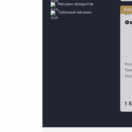
Магазин продуктов
Табачный магазин
Фе
Рос
При
Оку
1 