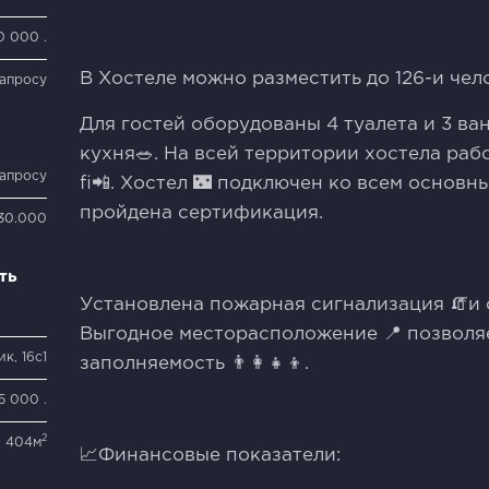
50 000 .
В Хостеле можно разместить до 126-и чело
запросу
Для гостей оборудованы 4 туалета и 3 ва
кухня🥗. На всей территории хостела ра
запросу
fi📲. Хостел 🌃 подключен ко всем основ
пройдена сертификация.
130.000
ть
Установлена пожарная сигнализация 🧯и 
Выгодное месторасположение 📍 позволя
к, 16с1
заполняемость 👨‍👩‍👧‍👦.
5 000 .
2
404м
📈Финансовые показатели: