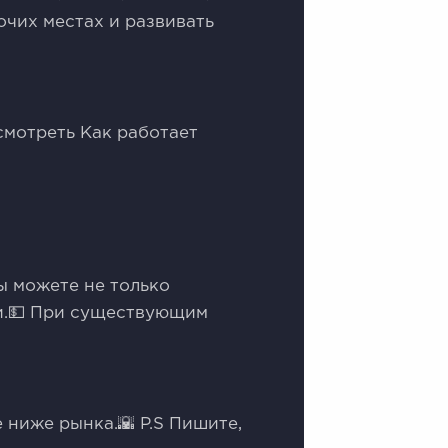
очих местах и развивать
смотреть Как работает
ы можете не только
и.💵 При существующим
 ниже рынка.🌇 P.S Пишите,