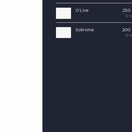
O’Live
250
12 
Sokroma
200
12 