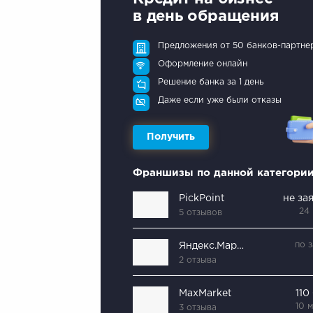
в день обращения
Предложения от 50 банков-партне
Оформление онлайн
Решение банка за 1 день
Даже если уже были отказы
Получить
Франшизы по данной категори
PickPoint
не за
24
5 отзывов
по 
Яндекс.Маркет
2 отзыва
MaxMarket
110
10 
3 отзыва