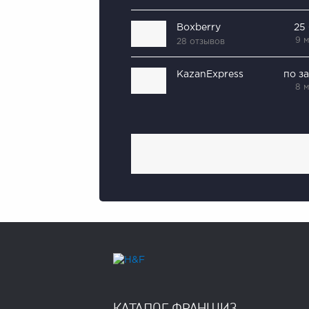
Boxberry
25
9 
28 отзывов
KazanExpress
по з
8 
КАТАЛОГ ФРАНШИЗ