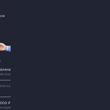
ров
и
явлена
 месяца
запросу
 000 ₽
месяцев