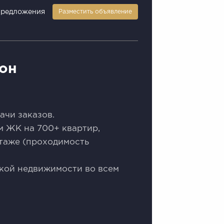
предложения
Разместить объявление
зон
чи зaказов.
м ЖК на 700+ квaртиp,
этаже (прoходимость
скoй нeдвижимocти во вceм