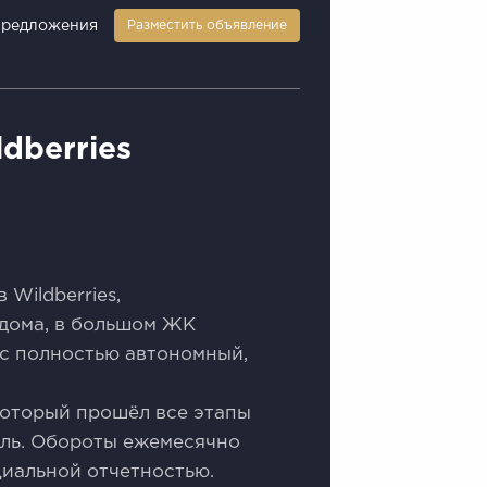
предложения
Разместить объявление
dberries
Wildberries,
дома, в большом ЖК
ес полностью автономный,
 который прошёл все этапы
ыль. Обороты ежемесячно
циальной отчетностью.