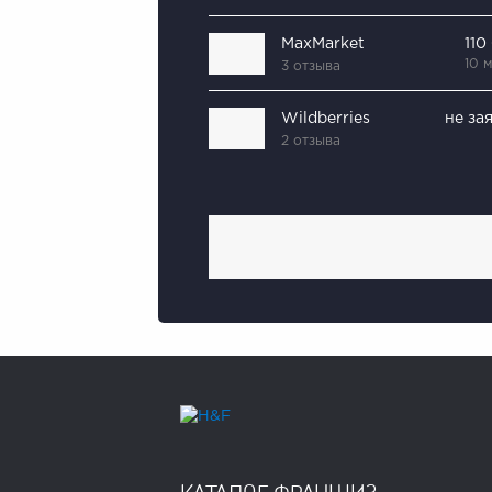
MaxMarket
110
10 
3 отзыва
Wildberries
не за
2 отзыва
КАТАЛОГ ФРАНШИЗ