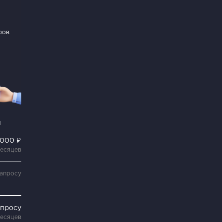
ров
и
 000 ₽
месяцев
запросу
апросу
месяцев