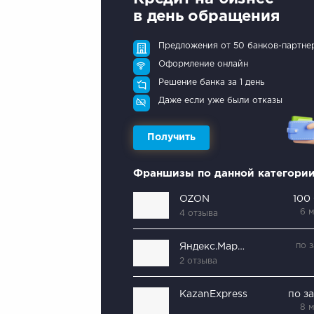
в день обращения
Предложения от 50 банков-партне
Оформление онлайн
Решение банка за 1 день
Даже если уже были отказы
Получить
Франшизы по данной категори
OZON
100
6 
4 отзыва
по 
Яндекс.Маркет
2 отзыва
KazanExpress
по з
8 