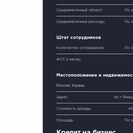
Среднемесячный оборот:
По 
Среднемесячные расходы:
По 
Штат сотрудников
Количество сотрудников:
По 
ФОТ в месяц:
Местоположение и недвижимос
Россия, Казань
Адрес:
пр-т Ямаш
Стоимость аренды:
45
Площадь:
По 
Кредит на бизнес