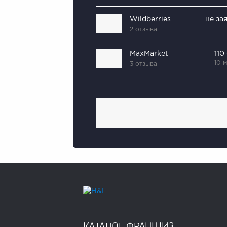
Wildberries
не за
2 отзыва
MaxMarket
110
10 
3 отзыва
КАТАЛОГ ФРАНШИЗ