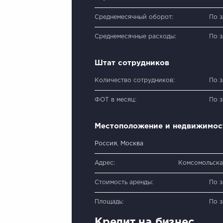
Среднемесячный оборот:
По 
Среднемесячные расходы:
По 
Штат сотрудников
Количество сотрудников:
По 
ФОТ в месяц:
По 
Местоположение и недвижимос
Россия, Москва
Адрес:
Комсомольская
Стоимость аренды:
По 
Площадь:
По 
Кредит на бизнес