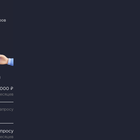
ров
и
 000 ₽
месяцев
запросу
апросу
месяцев