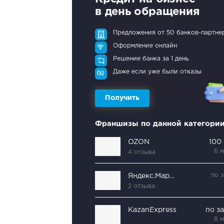
в день обращения
Предложения от 50 банков-партне
Оформление онлайн
Решение банка за 1 день
Даже если уже были отказы
Получить
Франшизы по данной категори
OZON
100
6 
4 отзыва
по 
Яндекс.Маркет
2 отзыва
KazanExpress
по з
8 