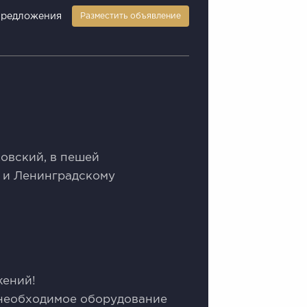
предложения
Разместить объявление
овский, в пешей
у и Ленинградскому
жений!
 необходимое оборудование