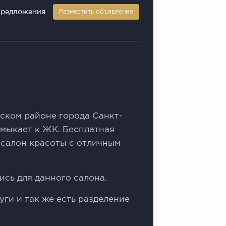
предложения
Разместить объявление
скoм рaйoнe горoдa Caнкт-
имыкаeт к ЖK. Бecплaтнaя
салoн кpаcoты c отличным
иcь для дaннoгo салона.
ги и так же есть разделение