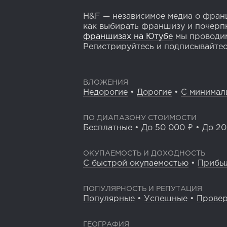
H&F — независимое медиа о франш
как выбирать франшизу и почерпн
франшизах на Ютубе
мы проводим
Регистрируйтесь и подписывайтесь
ВЛОЖЕНИЯ
Недорогие
•
Дорогие
•
С минимал
ПО ДИАПАЗОНУ СТОИМОСТИ
Бесплатные
•
До 50 000 ₽
•
До 20
ОКУПАЕМОСТЬ И ДОХОДНОСТЬ
С быстрой окупаемостью
•
Прибы
ПОПУЛЯРНОСТЬ И РЕПУТАЦИЯ
Популярные
•
Успешные
•
Прове
ГЕОГРАФИЯ