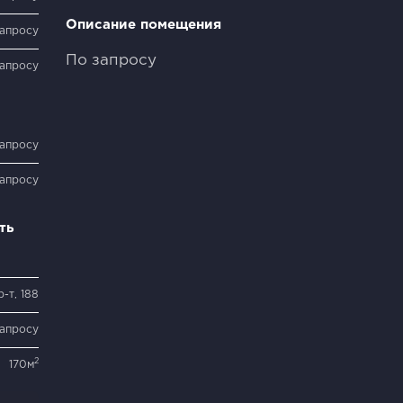
Описание помещения
запросу
По запросу
запросу
запросу
запросу
ть
-т, 188
запросу
2
170м