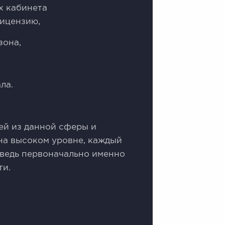
х кабинета
лицензию,
зона,
ла.
ей из данной сферы и
на высоком уровне, каждый
 ведь первоначально именно
ти.