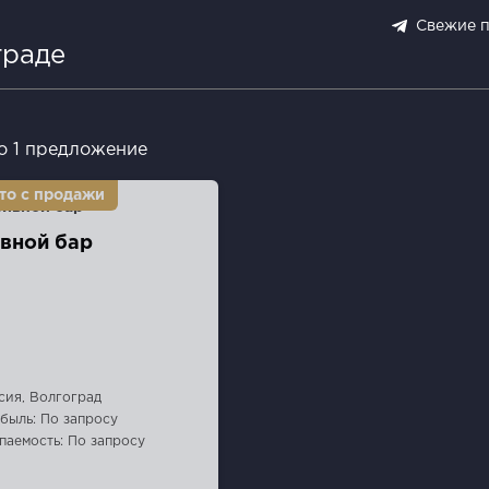
Свежие 
граде
о 1 предложение
вной бар
сия, Волгоград
быль: По запросу
паемость: По запросу