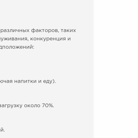
 различных факторов, таких
луживания, конкуренция и
едположений:
ючая напитки и еду).
загрузку около 70%.
й.