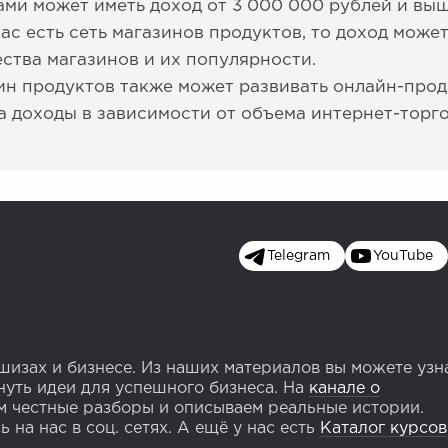
ми может иметь доход от 3 000 000 рублей и выш
вас есть сеть магазинов продуктов, то доход може
ества магазинов и их популярности.
н продуктов также может развивать онлайн-прод
а доходы в зависимости от объема интернет-торго
Telegram
YouTube
изах и бизнесе. Из наших материалов вы можете узн
уть идеи для успешного бизнеса. На
канале о
 честные разборы и описываем реальные истории.
 на нас в соц. сетях. А ещё у нас есть
Каталог курсов