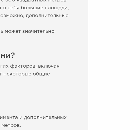
ее 300 квадратных метров
т в себя большие площади,
возможно, дополнительные
сть может значительно
рми?
огих факторов, включая
от некоторые общие
тимента и дополнительных
 метров.