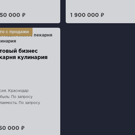
350 000 ₽
1 900 000 ₽
товый бизнес
карня кулинария
сия, Краснодар
быль: По запросу
паемость: По запросу
150 000 ₽