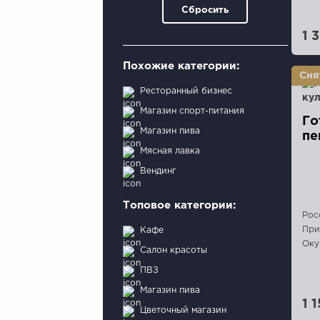
Сбросить
1 
Похожие категории:
Ресторанный бизнес
Магазин спорт-питания
Го
Магазин пива
пе
Мясная лавка
Вендинг
Топовое категории:
Рос
При
Кафе
Оку
Салон красоты
ПВЗ
Магазин пива
1 
Цветочный магазин