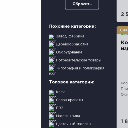
Сбросить
2 
Похожие категории:
Завод, фабрика
Ко
Деревообработка
из
Оборудование
Потребительские товары
Типография и полиграфия
Топовое категории:
Рос
При
Кафе
Оку
Салон красоты
ПВЗ
Магазин пива
1 
Цветочный магазин