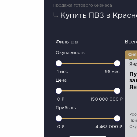
Продажа готового бизнеса
Купить ПВЗ в Крас
Фильтры
Всег
Окупаемость
1 мес
96 мес
Пу
за
Цена
Ян
0 ₽
150 000 000 ₽
Прибыль
Рос
При
Оку
0 ₽
4 463 000 ₽