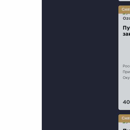
Пу
за
Рос
При
Оку
40