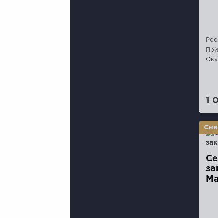
Рос
При
Оку
1 
Се
за
Ма