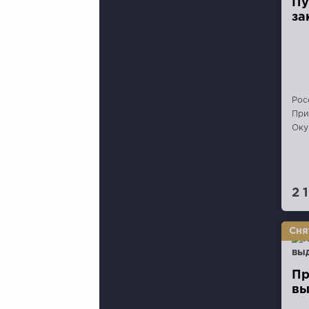
Пу
за
Рос
При
Оку
2 
Пр
вы