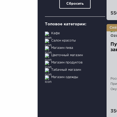
Сбросить
55
Топовое категории:
Кафе
Салон красоты
Пу
Магазин пива
за
Цветочный магазин
Магазин продуктов
Табачный магазин
Магазин одежды
Рос
При
Оку
35