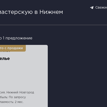
Свежи
мастерскую в Нижнем
о 1 предложение
елье
сия, Нижний Новгород
быль: По запросу
паемость: 2 мес.