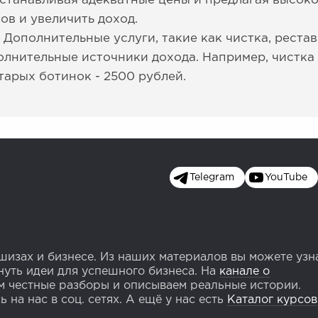
 Устанавливая адекватные цены и предлагая высок
ов и увеличить доход.
 Дополнительные услуги, такие как чистка, реста
олнительные источники дохода. Например, чистка 
тарых ботинок - 2500 рублей.
Telegram
YouTube
изах и бизнесе. Из наших материалов вы можете узн
уть идеи для успешного бизнеса. На
канале о
 честные разборы и описываем реальные истории.
 на нас в соц. сетях. А ещё у нас есть
Каталог курсов