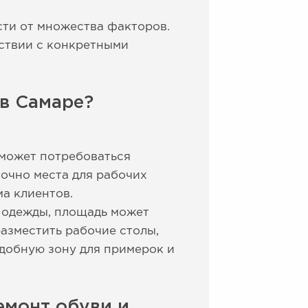
сти от множества факторов.
тствии с конкретными
в Самаре?
 может потребоваться
точно места для рабочих
ма клиентов.
е одежды, площадь может
азместить рабочие столы,
удобную зону для примерок и
емонт обуви и