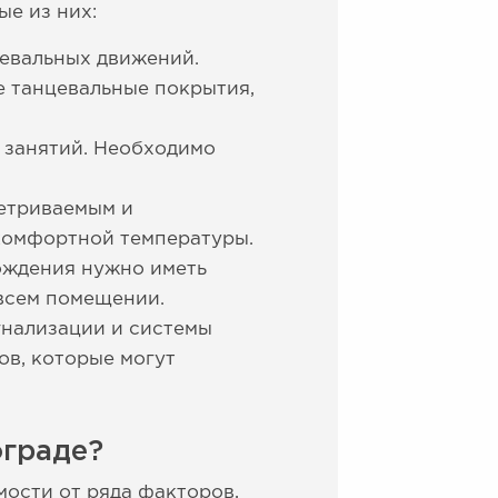
е из них:
цевальных движений.
е танцевальные покрытия,
 занятий. Необходимо
етриваемым и
комфортной температуры.
ождения нужно иметь
всем помещении.
гнализации и системы
ов, которые могут
ограде?
мости от ряда факторов,