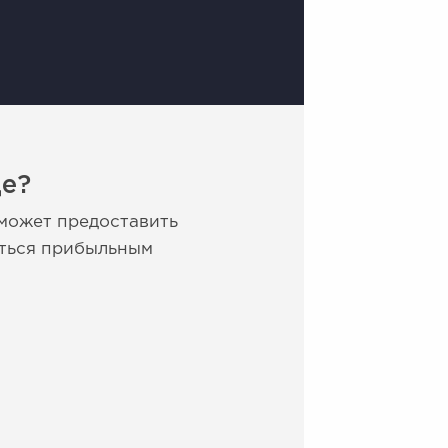
де?
 может предоставить
яться прибыльным