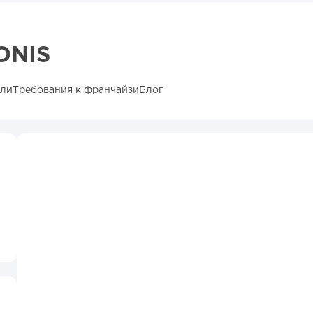
ONIS
ыли
Требования к франчайзи
Блог