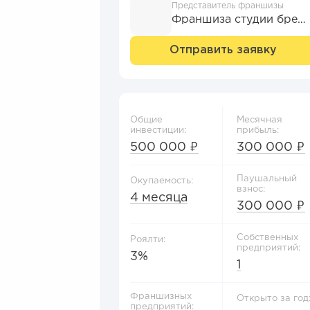
Представитель франшизы
Франшиза студии брендирования №1 Adonis
Отправить заявку
Общие
Месячная
инвестиции:
прибыль:
500 000 ₽
300 000 ₽
Паушальный
Окупаемость:
взнос:
4 месяца
300 000 ₽
Собственных
Роялти:
предприятий:
3%
1
Франшизных
Открыто за год
предприятий: