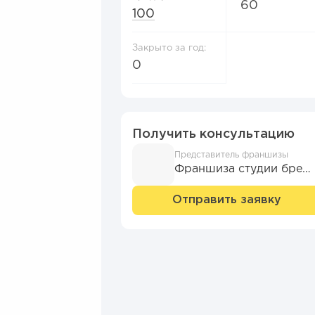
60
100
Закрыто за год:
0
Получить консультацию
Представитель франшизы
Франшиза студии брендирования №1 Adonis
Отправить заявку