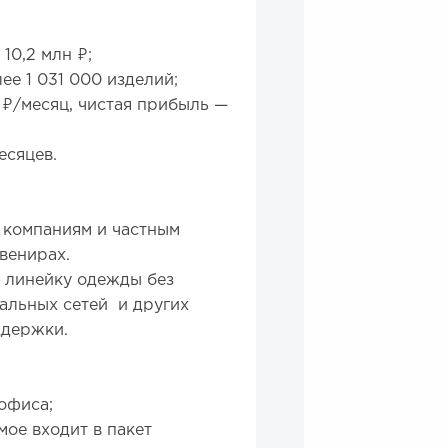
10,2 млн ₽;
ее 1 031 000 изделий;
 ₽/месяц, чистая прибыль —
есяцев.
 компаниям и частным
увенирах.
 линейку одежды без
иальных сетей и других
ддержки.
 офиса;
ое входит в пакет