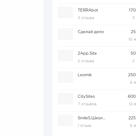
TERRAbot
170
3 отзыва
3
Сделай дело
25
10 
2App.Site
50
2 отзыва
2
Leomik
250
6 
CitySites
600
7 отзывов
12 
SmileS.Школьная карта
225
1 отзыв
6 