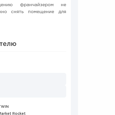
щению франчайзером не
жно снять помещение для
.
ителю
11
2
а для открытия заведения
TWIN
Market Rocket