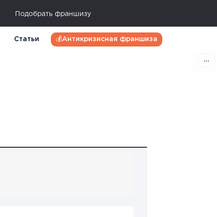
Подобрать франшизу
Статьи
💰Антикризисная франшиза