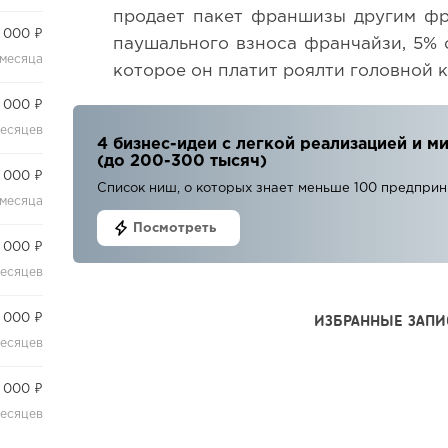
продает пакет франшизы другим фр
 000 ₽
паушального взноса франчайзи, 5% о
 месяца
которое он платит роялти головной 
 000 ₽
месяцев
4 бизнес-идеи с легкой реализацией и
(до 200-300 тысяч)
 000 ₽
Список ниш, о которых знает меньше 100 предпри
 месяца
Посмотреть
 000 ₽
месяцев
ИЗБРАННЫЕ ЗАПИ
 000 ₽
месяцев
 000 ₽
месяцев