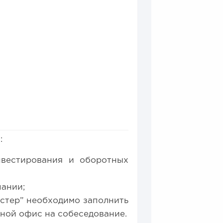
:
0
0
нвестирования и оборотных
е в 2026 году:...
пании;
стер” необходимо заполнить
вной офис на собеседование.