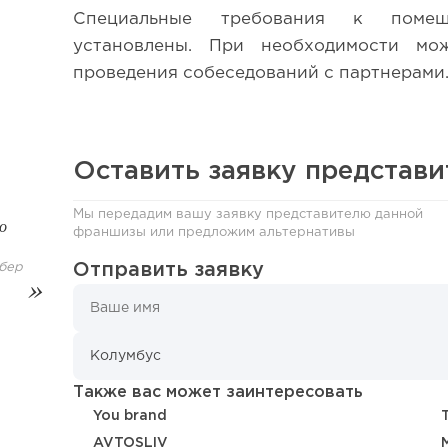
Специальные требования к поме
установлены. При необходимости мо
проведения собеседований с партнерами
Оставить заявку представ
Мы передадим вашу заявку представителю данной
о
франшизы или предложим альтернативы
Отправить заявку
бер
153
Франшиза кафе: рейтинг лучших франшиз общепит
Также вас может заинтересовать
You brand
AVTOSLIV