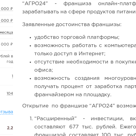
“АГРО24” - франшиза онлайн-платф
 000 ₽
зарабатывать на сфере продуктов питани
 000 ₽
Заявленные достоинства франшизы:
 месяца
удобство торговой платформы;
 000 ₽
возможность работать с компьютер
только доступ в Интернет;
ублей в
отсутствие необходимости в покупк
год
офиса;
1
возможность создания многоуров
получать процент от заработка пар
104
франчайзером на площадку.
Открытие по франшизе “АГРО24” возмож
отзыва
“Расширенный” - инвестиции, в
составляют 677 тыс. рублей. Ежег
2.2
франшизой составляет 100 тыс. ру