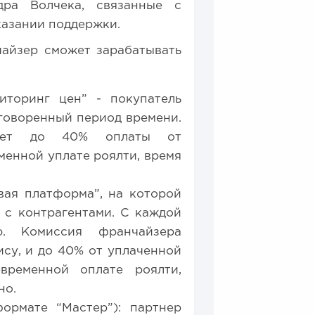
дра Волчека, связанные с
казании поддержки.
айзер сможет зарабатывать
иторинг цен” - покупатель
оговоренный период времени.
ляет до 40% оплаты от
менной уплате роялти, время
вая платформа”, на которой
 с контрагентами. С каждой
ю. Комиссия франчайзера
ису, и до 40% от уплаченной
временной оплате роялти,
но.
рмате “Мастер”): партнер