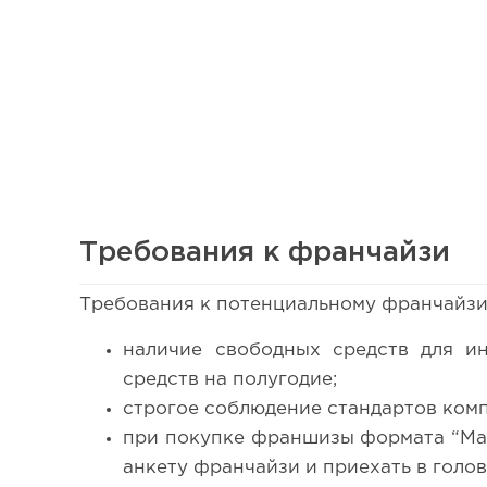
Требования к франчайзи
Требования к потенциальному франчайзи
110
наличие свободных средств для и
Сколько приносит маленькая кофейня в Екатеринбург
средств на полугодие;
строгое соблюдение стандартов ком
при покупке франшизы формата “Ма
анкету франчайзи и приехать в голо