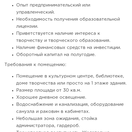
Опыт предпринимательский или
управленческий.
Необходимость получения образовательной
лицензии.
Приветствуется наличие интереса к
творчеству и творческого образования.
131
8
1
Наличие финансовых средств на инвестиции.
Франшиза кафе: рейтинг лучших франшиз общепита для
Оборотный капитал на полугодие.
открытия заведения
Требования к помещению:
Помещение в культурном центре, библиотеке,
доме творчества или просто на 1 этаже здания.
Размер площади от 30 кв.м.
Хорошее дневное освещение.
Водоснабжение и канализация, оборудование
санузла и раковин в кабинетах.
Небольшая зона ожидания, стойка
администратора, гардероб.