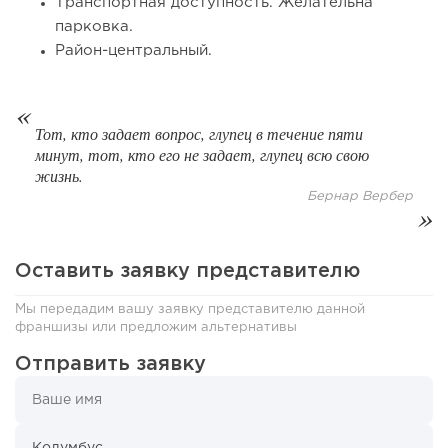
Транспортная доступность. Желательна
120
8
1
парковка.
Район-центральный.
Coffee Way приступил к масштабированию собственной
модели производства...
Тот, кто задает вопрос, глупец в течение пяти
минут, тот, кто его не задает, глупец всю свою
жизнь.
Бернар Вербер
Оставить заявку представителю
Мы передадим вашу заявку представителю данной
франшизы или предложим альтернативы
123
0
0
Отправить заявку
От стартапа за 30 тысяч рублей до бизнеса стоимостью
миллиарды:...