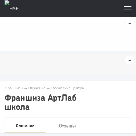
Франшизы
→
Обучение
→
Творческие центры
Франшиза АртЛаб
школа
Отзывы
Описание