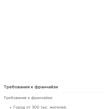
80
0
0
Сколько приносит маленькая кофейня в Екатеринбурге в
2026 году:...
Требования к франчайзи
Требования к франчайзи:
Город от 300 тыс. жителей.