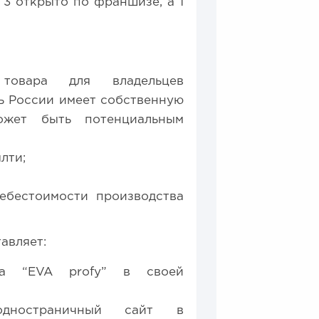
 3 открыто по франшизе, а 1
 товара для владельцев
ь России имеет собственную
ожет быть потенциальным
лти;
ебестоимости производства
авляет:
да “EVA profy” в своей
одностраничный сайт в