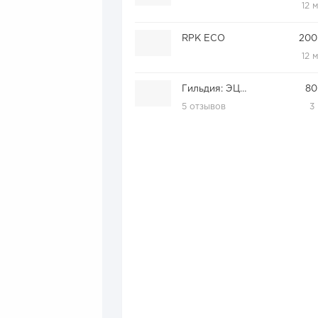
12 
RPK ECO
200
12 
Гильдия: ЭЦП, печати, штампы
80
5 отзывов
3