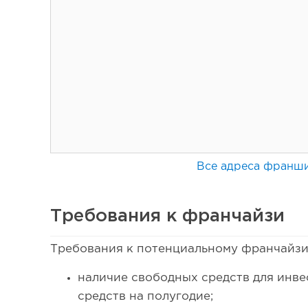
Все адреса франш
Требования к франчайзи
52
Требования к потенциальному франчайзи
Coffee Way приступил к масштабированию собствен
наличие свободных средств для инв
средств на полугодие;