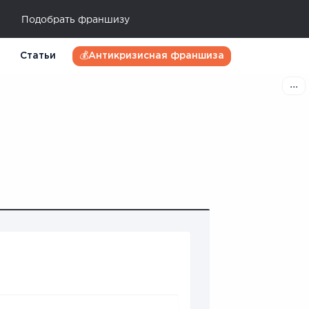
Подобрать франшизу
Статьи
💰Антикризисная франшиза