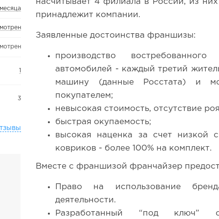
насчитывает 4 филиала в России, из них
 месяца
принадлежит компании.
смотрен
Заявленные достоинства франшизы:
смотрен
производство востребованного
автомобилей - каждый третий жител
1
машину (данные Росстата) и м
покупателем;
3
невысокая стоимость, отсутствие роя
быстрая окупаемость;
тзывы
высокая наценка за счет низкой с
ковриков - более 100% на комплект.
Вместе с франшизой франчайзер предост
Право на использование брен
деятельности.
Разработанный “под ключ” 