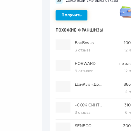
Даже если уже были отказы
Получить
ПОХОЖИЕ ФРАНШИЗЫ
БанБочка
100
3 отзыва
12 
FORWARD
не за
9 отзывов
12 
ДомКур «Доминант»
886
4 
«СОЖ СИНТЕЗ»
310
3 отзыва
6 
SENECO
300