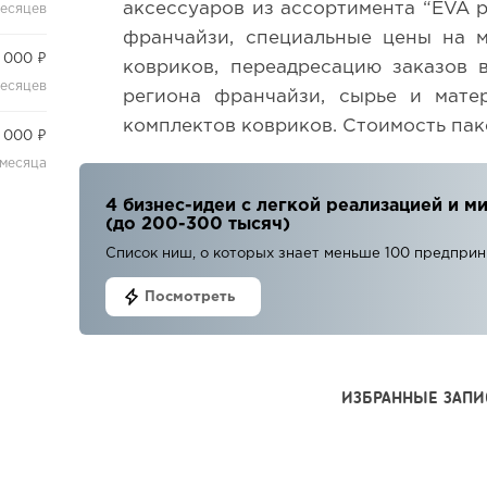
аксессуаров из ассортимента “EVA p
месяцев
франчайзи, специальные цены на м
 000 ₽
ковриков, переадресацию заказов 
месяцев
региона франчайзи, сырье и мате
комплектов ковриков. Стоимость пакет
 000 ₽
 месяца
4 бизнес-идеи с легкой реализацией и
(до 200-300 тысяч)
Список ниш, о которых знает меньше 100 предпри
Посмотреть
ИЗБРАННЫЕ ЗАПИ