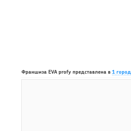
Франшиза EVA profy представлена в
1 горо
37
Франшиза кафе: рейтинг лучших франшиз общепит