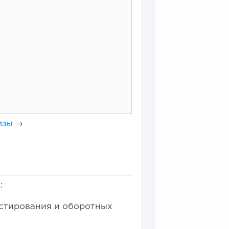
изы
→
0
0
:
ной модели производства...
естирования и оборотных