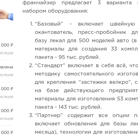
франчайзер предлагает 3 варианта 
набором оборудования:
“Базовый” - включает швейну
окантователь, пресс-пробойник д
базу лекал для 500 моделей авто (в
 000 ₽
материалы для создания 33 компл
месяцев
пакета - 95 тыс. рублей.
“Стандарт” включает в себя всё, чт
явлена
методику самостоятельного изгото
месяцев
для крепления “застежки велкро”, 
 000 ₽
на базе действующего предприя
месяцев
материалы для изготовления 53 ком
пакета - 143 тыс. рублей.
 000 ₽
“Партнер” содержит все опции па
месяцев
включает обновления для базы ле
месяца), технологии для изготовле
 000 ₽